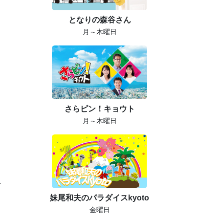
となりの森谷さん
月～木曜日
さらピン！キョウト
月～木曜日
西
妹尾和夫のパラダイスkyoto
ち
金曜日