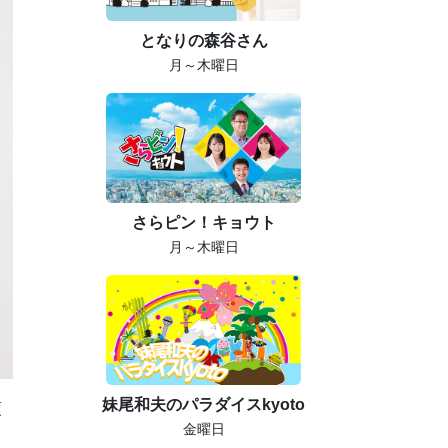
となりの森谷さん
月～木曜日
さらピン！キョウト
月～木曜日
妹尾和夫のパラダイスkyoto
頂
金曜日