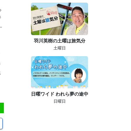
っ
ジ
.
羽川英樹の土曜は旅気分
土曜日
。
行
魅
日曜ワイド われら夢の途中
日曜日