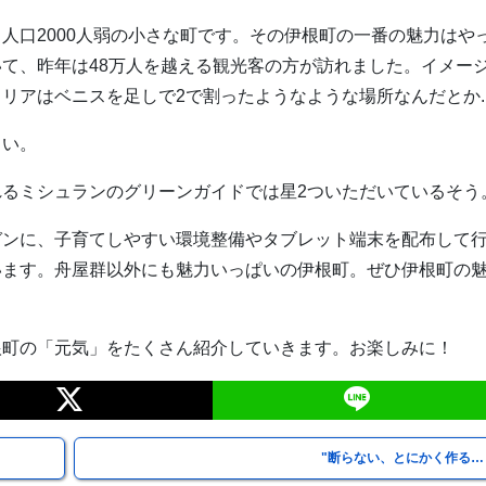
人口2000人弱の小さな町です。その伊根町の一番の魅力はや
て、昨年は48万人を越える観光客の方が訪れました。イメー
アはベニスを足しで2で割ったようなような場所なんだとか..
さい。
るミシュランのグリーンガイドでは星2ついただいているそう
ガンに、子育てしやすい環境整備やタブレット端末を配布して
います。舟屋群以外にも魅力いっぱいの伊根町。ぜひ伊根町の
根町の「元気」をたくさん紹介していきます。お楽しみに！
"断らない、とにかく作る…