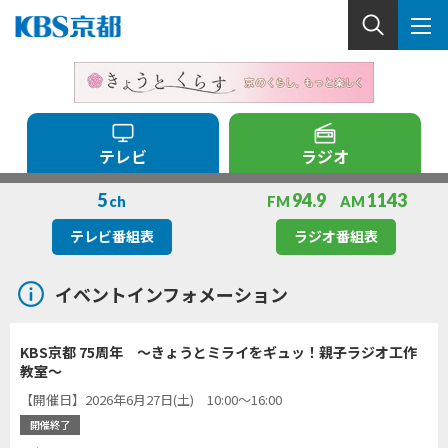
テレビ
ラジオ
5
94.9
1143
ch
FM
AM
テレビ番組表
ラジオ番組表
イベントインフォメーション
KBS京都 75周年 ～きょうとミライをギュッ！親子ラジオ工作
教室～
【開催日】2026年6月27日(土) 10:00～16:00
開催終了