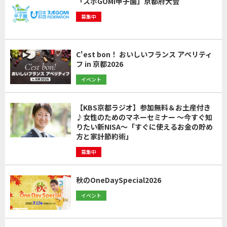
「スポGOMI甲子園」京都府大会
募集中
C'est bon！ おいしいフランス アペリティ
フ in 京都2026
イベント
【KBS京都ラジオ】参加無料＆お土産付き
♪女性のためのマネーセミナー ～今すぐ知
りたい新NISA～「すぐに使えるお金の貯め
方と家計節約術」
募集中
秋のOneDaySpecial2026
イベント