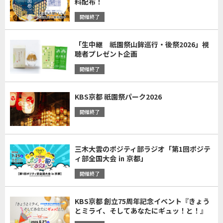
料配布！
開催終了
「生中継 祇園祭山鉾巡行・後祭2026」視
聴者プレゼント企画
開催終了
KBS京都 祇園祭パーク2026
開催終了
三木大雲のポジティ部ラジオ「第1回ポジテ
ィ部全国大会 ㏌ 京都」
開催終了
KBS京都 創立75周年記念イベント『きょう
とミライ、そしてあなたにギュッ！と！』