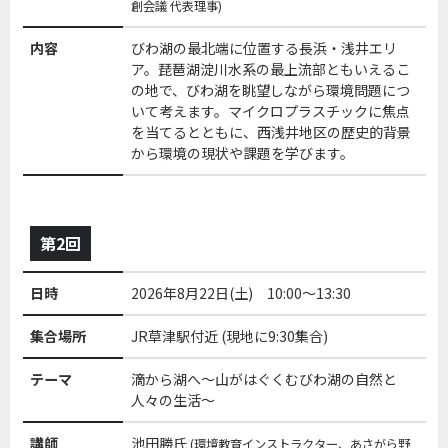
創会議 代表理事)
内容
びわ湖の最北端に位置する長浜・浅井エリ
ア。琵琶湖淀川水系の最上流部ともいえるこ
の地で、びわ湖を眺望しながら環境問題につ
いて考えます。マイクロプラスチックに焦点
を当てるとともに、西浅井地区の歴史的背景
から環境の現状や課題を学びます。
第2回
日時
2026年8月22日(土) 10:00～13:30
集合場所
JR草津駅付近 (現地に9:30集合)
テーマ
滴から湖へ～山がはぐくむびわ湖の自然と
人々の生活～
講師
池田勝氏
(環境教育インストラクター、あさがら野