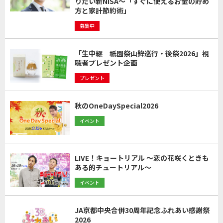
りたい新NISA～「すぐに使えるお金の貯め
方と家計節約術」
募集中
「生中継 祇園祭山鉾巡行・後祭2026」視
聴者プレゼント企画
プレゼント
秋のOneDaySpecial2026
イベント
LIVE！キョートリアル ～恋の花咲くときも
ある的チュートリアル～
イベント
JA京都中央合併30周年記念ふれあい感謝祭
2026