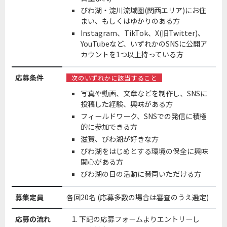
びわ湖・淀川流域圏(関西エリア)にお住
まい、もしくはゆかりのある方
Instagram、TikTok、X(旧Twitter)、
YouTubeなど、いずれかのSNSに公開ア
カウントを1つ以上持っている方
応募条件
次のいずれかに該当すること
写真や動画、文章などを制作し、SNSに
投稿した経験、興味がある方
フィールドワーク、SNSでの発信に積極
的に参加できる方
滋賀、びわ湖が好きな方
びわ湖をはじめとする環境の保全に興味
関心がある方
びわ湖の日の活動に賛同いただける方
募集定員
各回20名 (応募多数の場合は審査のうえ選定)
応募の流れ
下記の応募フォームよりエントリーし