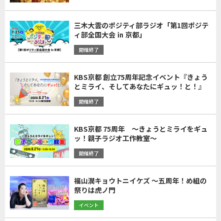
三木大雲のポジティ部ラジオ「第1回ポジテ
ィ部全国大会 ㏌ 京都」
開催終了
KBS京都 創立75周年記念イベント『きょう
とミライ、そしてあなたにギュッ！と！』
開催終了
KBS京都 75周年 ～きょうとミライをギュ
ッ！親子ラジオ工作教室～
開催終了
福山潤キョウトニイケズ ～五周年！め組の
祭りは虎ノ門
イベント