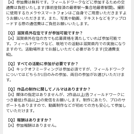
【A】参加費は無料です。フィールドワークなどに参加するための交
通費は負担いたします(事前登録済の最寄駅～集合地最寄駅間)。撮影
に使用するカメラやスマートフォンはご自身でご用意いただきますよ
うお願いいただきます。また、写真や動画、テキストなどをアップロ
ードする際の通信費はご負担お願いいたします。
【Q】滋賀県外在住ですが参加可能ですか？
【A】滋賀県外在住の方でも応募資格を満たしていれば参加可能で
す。フィールドワークなど、現地での活動は滋賀県内での実施になり
ますので。活動場所までお越しいただく必要があります(交通費支
給)。
【Q】すべての活動に参加が必要ですか？
【A】キックオフミーティングは参加必須ですが、フィールドワーク
についてはどちらか1日のみの参加、両日の参加がお選びいただけま
す。
【Q】作品の制作に関してノルマはありますか？
【A】媒体の指定はありませんが、2作品以上(各フィールドワークに
つき最低1作品以上)の発信をお願いします。制作にあたり、プロのサ
ポートもありますので、動画制作などが初めての方も安心して参加し
ていただけます。
【Q】報酬はありますか？
【A】参加報酬はありません。