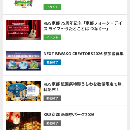
イベント
KBS京都 75周年記念「京都フォーク・デイ
ズ ライブ～うたとことば つなぐ～」
イベント
NEXT BIWAKO CREATORS2026 参加者募集
募集終了
KBS京都 祇園祭特製うちわを数量限定で無
料配布！
開催終了
KBS京都 祇園祭パーク2026
開催終了