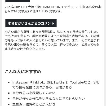
2025年10月11日 大阪・梅田BANGBOOにてデビュー。滋賀県出身の水
音せかい (写真左) と凛々りりね (写真右) 。
水音せかいさんからのコメント
小さい頃から身近にあった琵琶湖は、私にとって日常の景色でした。
でも改めて見ると、季節や時間によって全然違う表情があり、その魅
力をもっと多くの人に届けたいと思っています。また、そこで生まれ
る思い出や体験も含めて、多くの人に「行ってみたい」と思ってもら
えるきっかけを作りたいです。
こんな人におすすめ
InstagramやTikTok、X(旧Twitter)、YouTubeなど、SNS
での情報発信に興味がある、自信がある
自分の思いを表現してみたい
自分が作った作品をいろんな人に見てもらいたい
琵琶湖、滋賀のことが大好き