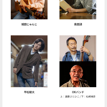
城田じゅんじ
高田漣
平松稜大
OKバンド
上：進藤さとひこ / 下：松﨑博彦