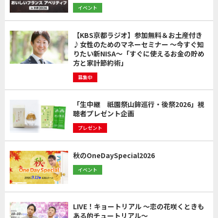
イベント
【KBS京都ラジオ】参加無料＆お土産付き
♪女性のためのマネーセミナー ～今すぐ知
りたい新NISA～「すぐに使えるお金の貯め
方と家計節約術」
募集中
「生中継 祇園祭山鉾巡行・後祭2026」視
聴者プレゼント企画
プレゼント
秋のOneDaySpecial2026
イベント
LIVE！キョートリアル ～恋の花咲くときも
ある的チュートリアル～