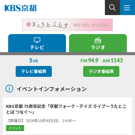
テレビ
ラジオ
5
94.9
1143
ch
FM
AM
テレビ番組表
ラジオ番組表
イベントインフォメーション
KBS京都 75周年記念「京都フォーク・デイズ ライブ～うたとこ
とば つなぐ～」
【開催日】2026年10月4日(日) 14:00～
イベント