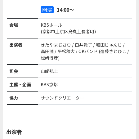
開演
14:00～
会場
KBSホール
(京都市上京区烏丸上長者町)
出演者
きたやまおさむ / 白井貴子 / 城田じゅんじ /
高田漣 / 平松稜大 / OKバンド (進藤さとひこ /
松﨑博彦)
司会
山崎弘士
主催・企画
KBS京都
協力
サウンドクリエーター
出演者