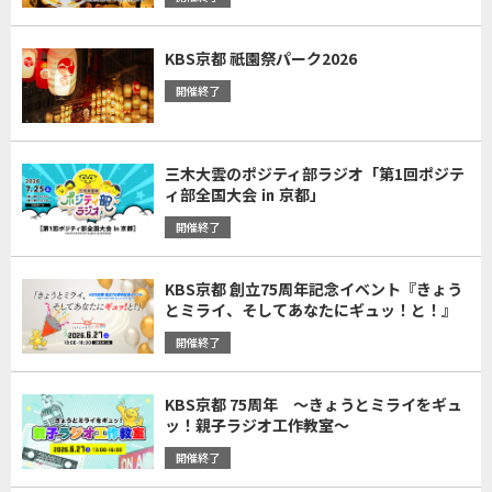
KBS京都 祇園祭パーク2026
開催終了
三木大雲のポジティ部ラジオ「第1回ポジテ
ィ部全国大会 ㏌ 京都」
開催終了
KBS京都 創立75周年記念イベント『きょう
とミライ、そしてあなたにギュッ！と！』
開催終了
KBS京都 75周年 ～きょうとミライをギュ
ッ！親子ラジオ工作教室～
開催終了