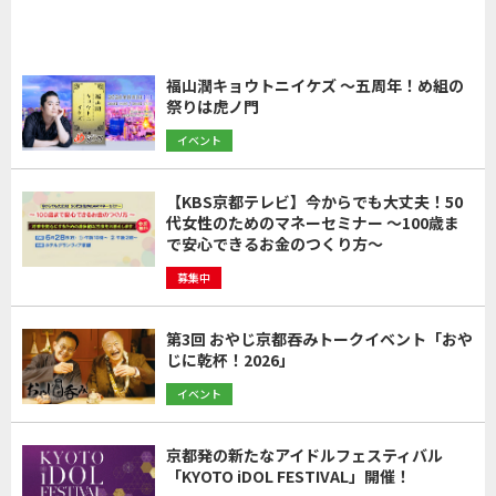
福山潤キョウトニイケズ ～五周年！め組の
祭りは虎ノ門
イベント
【KBS京都テレビ】今からでも大丈夫！50
代女性のためのマネーセミナー ～100歳ま
で安心できるお金のつくり方～
募集中
第3回 おやじ京都吞みトークイベント「おや
じに乾杯！2026」
イベント
京都発の新たなアイドルフェスティバル
「KYOTO iDOL FESTIVAL」開催！