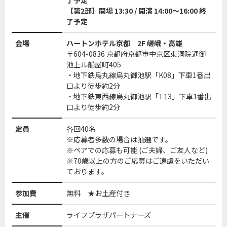
了予定
【第2部】開場 13:30 / 開演 14:00～16:00 終
了予定
会場
ハートンホテル京都 2F 嵯峨・高雄
〒604-0836 京都府京都市中京区東洞院通御
池上ル船屋町405
・地下鉄烏丸線烏丸御池駅「K08」下車1番出
口より徒歩約2分
・地下鉄東西線烏丸御池駅「T13」下車1番出
口より徒歩約2分
定員
各回40名
※応募者多数の場合は抽選です。
※ペアでの応募も可能 (ご夫婦、ご友人など)
※70歳以上の方のご応募はご遠慮をいただい
ております。
参加費
無料 ★お土産付き
主催
ライフプラザパートナーズ