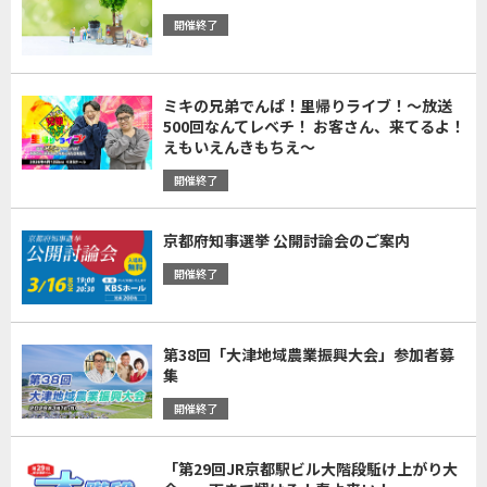
開催終了
ミキの兄弟でんぱ！里帰りライブ！～放送
500回なんてレベチ！ お客さん、来てるよ！
えもいえんきもちえ～
開催終了
京都府知事選挙 公開討論会のご案内
開催終了
第38回「大津地域農業振興大会」参加者募
集
開催終了
「第29回JR京都駅ビル大階段駈け上がり大