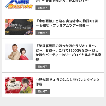
会」～天まで翔けろ！春よ来い！～
開催終了
『京都画報』と辿る 奥深き京の物語3日間
― 番組初・プレミアムツアー開催 ―
開催終了
『笑福亭晃瓶のほっかほかラジオ』え～、
安～、お得～、これで12000円なの～ ほっ
かほかパーティーinリーガロイヤルホテル京
都
開催終了
小野大輔 きょうのはなし 逆バレンタインD
作戦
開催終了