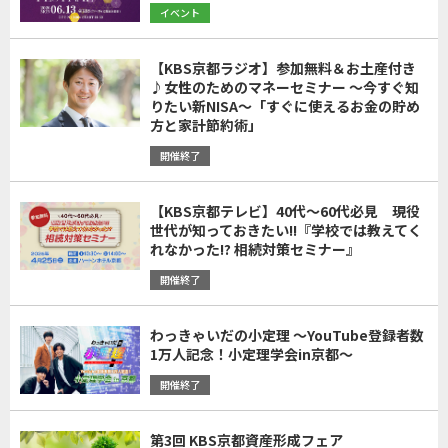
イベント
【KBS京都ラジオ】参加無料＆お土産付き
♪女性のためのマネーセミナー ～今すぐ知
りたい新NISA～「すぐに使えるお金の貯め
方と家計節約術」
開催終了
【KBS京都テレビ】40代～60代必見 現役
世代が知っておきたい!!『学校では教えてく
れなかった!? 相続対策セミナー』
開催終了
わっきゃいだの小定理 ～YouTube登録者数
1万人記念！小定理学会in京都～
開催終了
第3回 KBS京都資産形成フェア