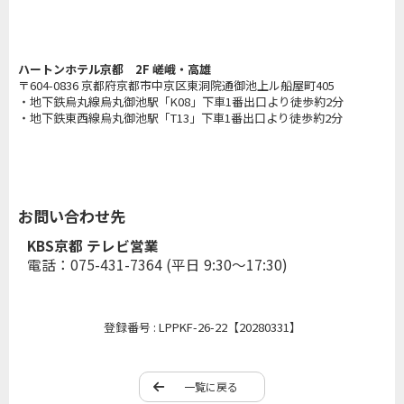
ハートンホテル京都 2F 嵯峨・高雄
〒604-0836 京都府京都市中京区東洞院通御池上ル船屋町405
・地下鉄烏丸線烏丸御池駅「K08」下車1番出口より徒歩約2分
・地下鉄東西線烏丸御池駅「T13」下車1番出口より徒歩約2分
お問い合わせ先
KBS京都 テレビ営業
電話：075-431-7364 (平日 9:30〜17:30)
登録番号 : LPPKF-26-22【20280331】
一覧に戻る