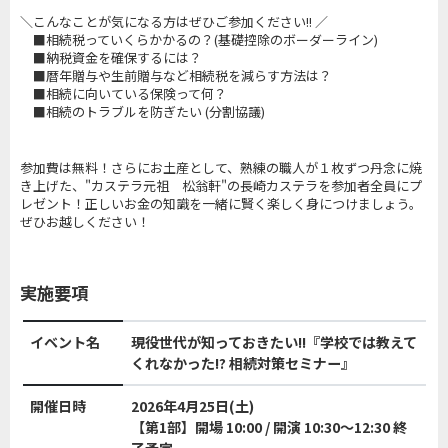
＼こんなことが気になる方はぜひご参加ください!! ／
■相続税っていくらかかるの？(基礎控除のボーダーライン)
■納税資金を確保するには？
■暦年贈与や生前贈与など相続税を減らす方法は？
■相続に向いている保険って何？
■相続のトラブルを防ぎたい (分割協議)
参加費は無料！さらにお土産として、熟練の職人が１枚ずつ丹念に焼
き上げた、"カステラ元祖 松翁軒"の長崎カステラを参加者全員にプ
レゼント！正しいお金の知識を一緒に賢く楽しく身につけましょう。
ぜひお越しください！
実施要項
イベント名
現役世代が知っておきたい!!『学校では教えて
くれなかった!? 相続対策セミナー』
開催日時
2026年4月25日(土)
【第1部】開場 10:00 / 開演 10:30～12:30 終