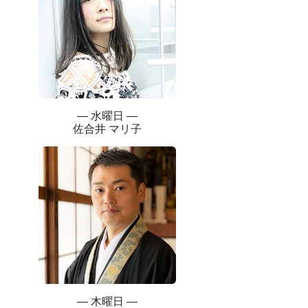
― 水曜日 ―
佐合井 マリ子
― 木曜日 ―