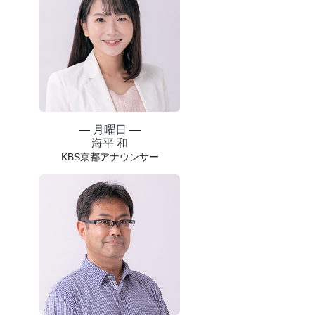
― 月曜日 ―
海平 和
KBS京都アナウンサー