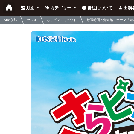
月別
カテゴリー
番組について
出演
KBS京都
ラジオ
さらピン！キョウト
放送時間５分短縮 テーマ『短