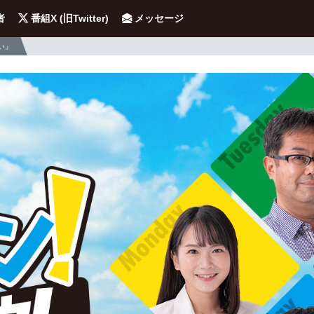
者
番組X (旧Twitter)
メッセージ
い』