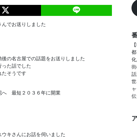
さんでお送りしました
【
都
動後の名古屋での話題をお送りしました
化
行った話でした
街
れたそうです
話
世
ャ
認へ 最短２０３６年に開業
伝
ユウキさんにお話を伺いました