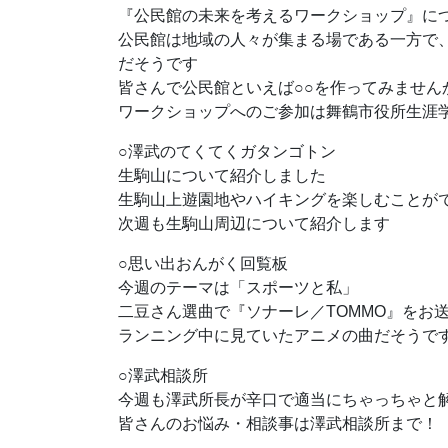
『公民館の未来を考えるワークショップ』に
公民館は地域の人々が集まる場である一方で
だそうです
皆さんで公民館といえば○○を作ってみません
ワークショップへのご参加は舞鶴市役所生涯学習推進
○澤武のてくてくガタンゴトン
生駒山について紹介しました
生駒山上遊園地やハイキングを楽しむことが
次週も生駒山周辺について紹介します
○思い出おんがく回覧板
今週のテーマは「スポーツと私」
二豆さん選曲で『ソナーレ／TOMMO』をお
ランニング中に見ていたアニメの曲だそうで
○澤武相談所
今週も澤武所長が辛口で適当にちゃっちゃと
皆さんのお悩み・相談事は澤武相談所まで！