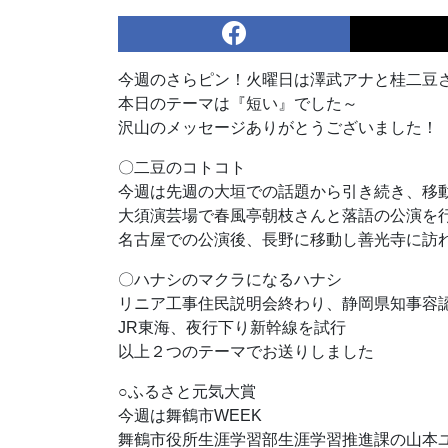
今週のさらピン！火曜日は澤武アナと桂二豆
本日のテーマは『短い』でした～
沢山のメッセージありがとうございました！
〇二豆のコトコト
今週は先週の大垣での話題から引き続き、移
大須演芸場で春風亭朝枝さんと落語の公演を
名古屋での公演後、長野に移動し善光寺に訪
〇ハナシのマクラになるハナシ
リニア工事住民説明会終わり、静岡県知事容
JR東海、夜行下り新幹線を試行
以上２つのテーマでお送りしました
○ふるさと元気大賞
今週は舞鶴市WEEK
舞鶴市役所生涯学習部生涯学習推進課の山本