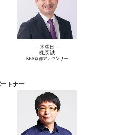
― 木曜日 ―
梶原 誠
KBS京都アナウンサー
パートナー