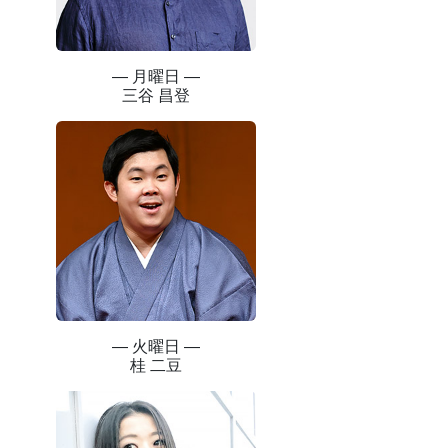
― 月曜日 ―
三谷 昌登
― 火曜日 ―
桂 二豆