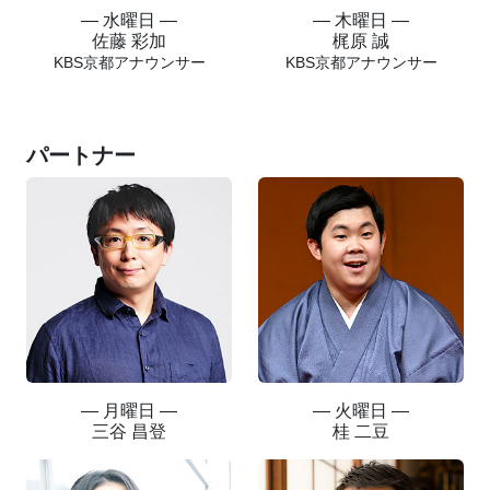
― 水曜日 ―
― 木曜日 ―
佐藤 彩加
梶原 誠
KBS京都アナウンサー
KBS京都アナウンサー
パートナー
― 月曜日 ―
― 火曜日 ―
三谷 昌登
桂 二豆