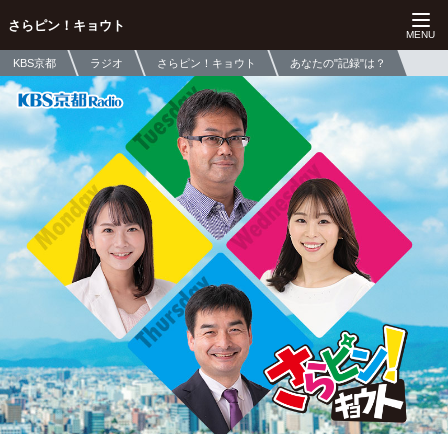
さらピン！キョウト
KBS京都
ラジオ
さらピン！キョウト
あなたの"記録"は？