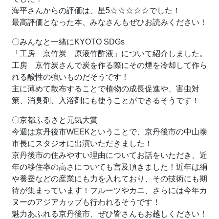
海平さんからの評価は、星5☆☆☆☆☆でした！
最高評価となった本、みなさんもぜひお読みください！
〇みんなと一緒にKYOTO SDGs
「工房 京竹炭 原液竹酢液」について紹介しました。
工房 京竹炭さんで炭を作る際にその煙を冷却して作ら
れる酸性の強いものだそうです！
主に薄めて散布することで植物の成長促進や、害虫対
策、消臭剤、入浴剤にも使うことができるそうです！
〇京都ふるさと元気大賞
今週は京丹後市WEEKということで、京丹後市の中山泰
市長にスタジオに出演いただきました！
京丹後市の住みやすい理由についてお話をいただき、近
年の移住率の高さについても言及頂きました！近年は絹
や養蚕などの産業にも力を入れており、その技術にも期
待が集まっています！フルーツやカニ、さらには今年カ
ヌーのアジアカップも行われるそうです！
魅力あふれる京丹後市、ぜひ皆さんもお越しください！