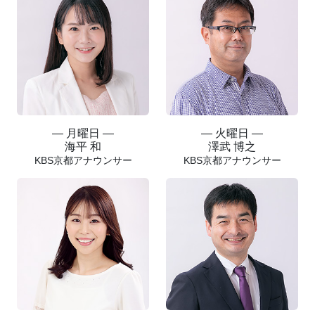
― 月曜日 ―
― 火曜日 ―
海平 和
澤武 博之
KBS京都アナウンサー
KBS京都アナウンサー