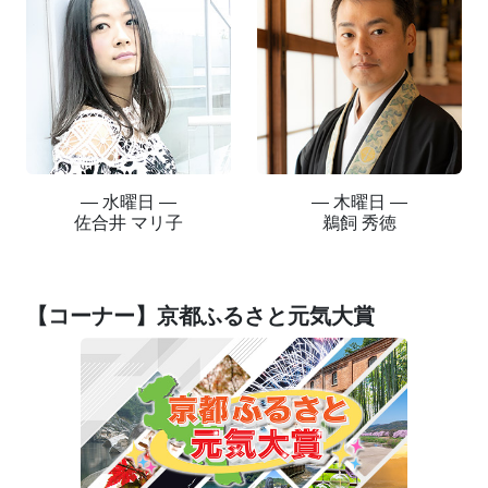
― 水曜日 ―
― 木曜日 ―
佐合井 マリ子
鵜飼 秀徳
【コーナー】京都ふるさと元気大賞