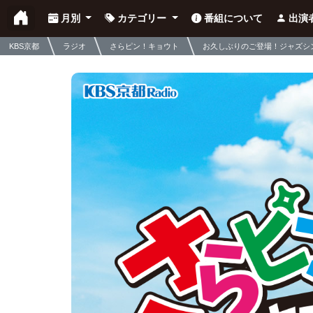
月別
カテゴリー
番組について
出演
KBS京都
ラジオ
さらピン！キョウト
お久しぶりのご登場！ジャズシ