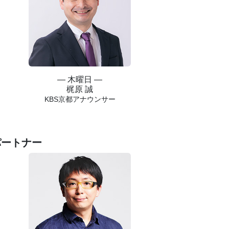
― 木曜日 ―
梶原 誠
KBS京都アナウンサー
パートナー