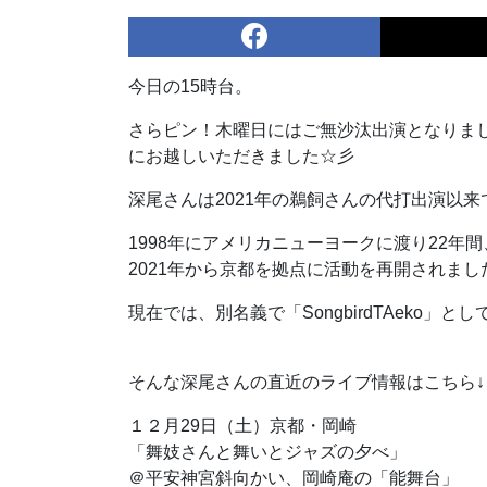
今日の15時台。
さらピン！木曜日にはご無沙汰出演となりま
にお越しいただきました☆彡
深尾さんは2021年の鵜飼さんの代打出演以来
1998年にアメリカニューヨークに渡り22年
2021年から京都を拠点に活動を再開されまし
現在では、別名義で「SongbirdTAeko」と
そんな深尾さんの直近のライブ情報はこちら↓
１２月29日（土）京都・岡崎
「舞妓さんと舞いとジャズの夕べ」
＠平安神宮斜向かい、岡崎庵の「能舞台」