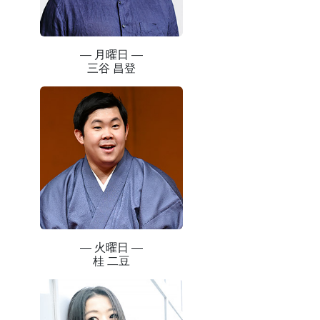
― 月曜日 ―
三谷 昌登
― 火曜日 ―
桂 二豆