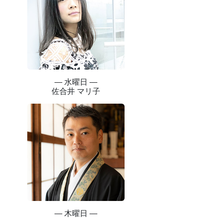
― 水曜日 ―
佐合井 マリ子
― 木曜日 ―