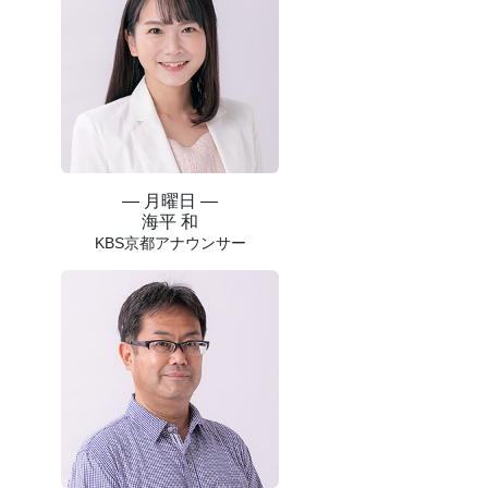
― 月曜日 ―
海平 和
KBS京都アナウンサー