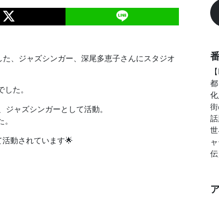
した、ジャズシンガー、深尾多恵子さんにスタジオ
【
都
でした。
化
街
間、ジャズシンガーとして活動。
話
た。
世
して活動されています🌟
ャ
伝