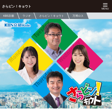
さらピン！キョウト
KBS京都
ラジオ
さらピン！キョウト
万博ロス