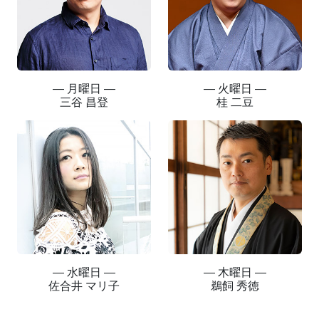
― 月曜日 ―
― 火曜日 ―
三谷 昌登
桂 二豆
― 水曜日 ―
― 木曜日 ―
佐合井 マリ子
鵜飼 秀徳