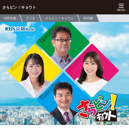
さらピン！キョウト
KBS京都
ラジオ
さらピン！キョウト
時代劇