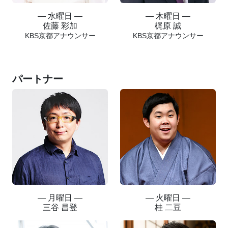
― 水曜日 ―
― 木曜日 ―
佐藤 彩加
梶原 誠
KBS京都アナウンサー
KBS京都アナウンサー
パートナー
― 月曜日 ―
― 火曜日 ―
三谷 昌登
桂 二豆