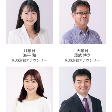
― 月曜日 ―
― 火曜日 ―
海平 和
澤武 博之
KBS京都アナウンサー
KBS京都アナウンサー