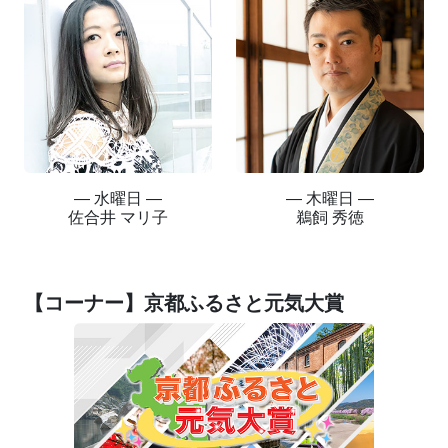
― 水曜日 ―
― 木曜日 ―
佐合井 マリ子
鵜飼 秀徳
【コーナー】京都ふるさと元気大賞