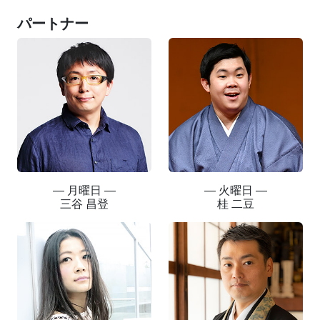
パートナー
― 月曜日 ―
― 火曜日 ―
三谷 昌登
桂 二豆