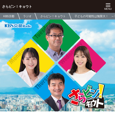
さらピン！キョウト
KBS京都
ラジオ
さらピン！キョウト
子どもの可能性は無限大！ ～