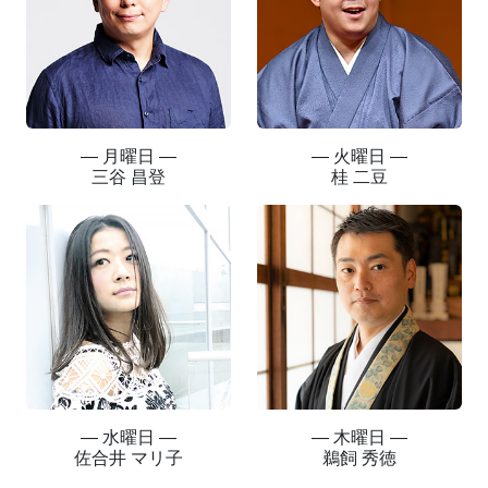
― 月曜日 ―
― 火曜日 ―
三谷 昌登
桂 二豆
― 水曜日 ―
― 木曜日 ―
佐合井 マリ子
鵜飼 秀徳