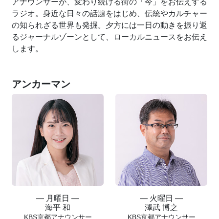
アナウンサーが、変わり続ける街の「今」をお伝えする
ラジオ。身近な日々の話題をはじめ、伝統やカルチャー
の知られざる世界も発掘。夕方には一日の動きを振り返
るジャーナルゾーンとして、ローカルニュースをお伝え
します。
アンカーマン
― 月曜日 ―
― 火曜日 ―
海平 和
澤武 博之
KBS京都アナウンサー
KBS京都アナウンサー