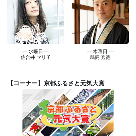
― 水曜日 ―
― 木曜日 ―
佐合井 マリ子
鵜飼 秀徳
【コーナー】京都ふるさと元気大賞