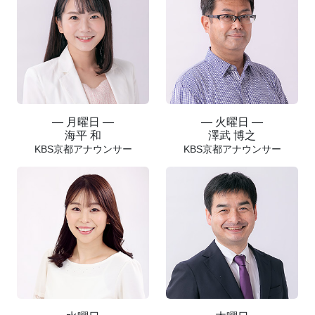
― 月曜日 ―
― 火曜日 ―
海平 和
澤武 博之
KBS京都アナウンサー
KBS京都アナウンサー