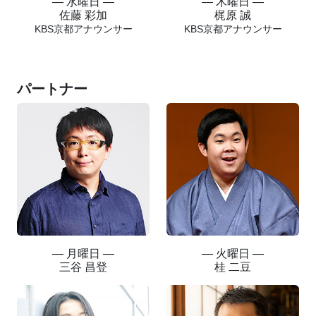
― 水曜日 ―
― 木曜日 ―
佐藤 彩加
梶原 誠
KBS京都アナウンサー
KBS京都アナウンサー
パートナー
― 月曜日 ―
― 火曜日 ―
三谷 昌登
桂 二豆