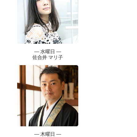
― 水曜日 ―
佐合井 マリ子
― 木曜日 ―