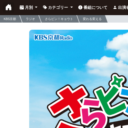
月別
カテゴリー
番組について
出演
KBS京都
ラジオ
さらピン！キョウト
変わる変える