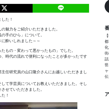
ました！
んの魅力をご紹介いただきました。
風の手のひら」について。
【
さに酔いしれました～～
都
化
ったもの・変わって悪かったもの」でした。
街
つ、時代の流れで便利になったことが多かったです
話
世
ャ
部主任研究員の山口隆介さんにお越しいただきまし
伝
そして学芸員についてお教えいただきました。そし
介させていただきました。
した！