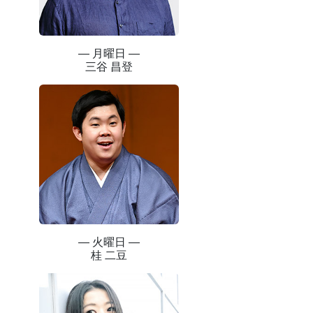
― 月曜日 ―
三谷 昌登
― 火曜日 ―
桂 二豆