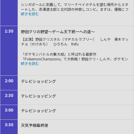
シンガポールに到着して、マリーナベイホテルを望む場所からスタ
ートした、赤澤遼太郎と北村諒の仲良しコンビ。まずは、優雅にフ
ラトン・ベイ・ホテル・シンガポールで自身初めてのアフタヌーン
ティーを体験する。そのあとは、ベスパのサイドカーに乗って、シ
ンガポールの街並みを疾走。早速、シンガポールの様々な景色に触
れる。
1:30
野田クリの野望～ゲーム天下統一への道～
【出演】野田クリスタル（マヂカルラブリー） しんや 青木マッ
チョ（かけおち） ひろちん Refu
「ポケモンバトルの集大成」と呼ばれる最新作
「PokemonChampions」で大熱戦！野田クリ・しんや、ポケモン
初心者青木、準レギュラー（？）を狙うひろちん、みんなで大白熱
今宵はポケモンスペシャル！野田クリVSしんやの「ポケモンスタジ
アム」決戦にはじまり、「ポケモンバトルの集大成」と呼ばれる最
新作「PokemonChampions」で大白熱！ポケモンバトルの専門家
2:00
テレビショッピング
であるゲームキャスター・Refuを解説として招き、現代のポケモン
バトルの最前線を体感！進行役はお馴染みゲーム担当家臣のひろち
ん！実は番組にある“不満”を抱えているそうで…野田クリにある条
2:30
テレビショッピング
件付きのポケモンバトルをしかけてきます！
3:00
テレビショッピング
3:30
天気予報最終便