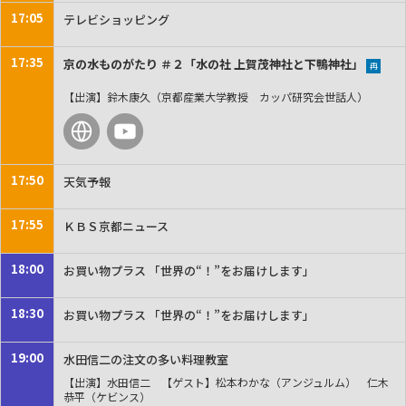
17:05
テレビショッピング
17:35
京の水ものがたり ＃２「水の社 上賀茂神社と下鴨神社」
再
【出演】鈴木康久（京都産業大学教授 カッパ研究会世話人）
17:50
天気予報
17:55
ＫＢＳ京都ニュース
18:00
お買い物プラス 「世界の“！”をお届けします」
18:30
お買い物プラス 「世界の“！”をお届けします」
19:00
水田信二の注文の多い料理教室
【出演】水田信二 【ゲスト】松本わかな（アンジュルム） 仁木
恭平（ケビンス）