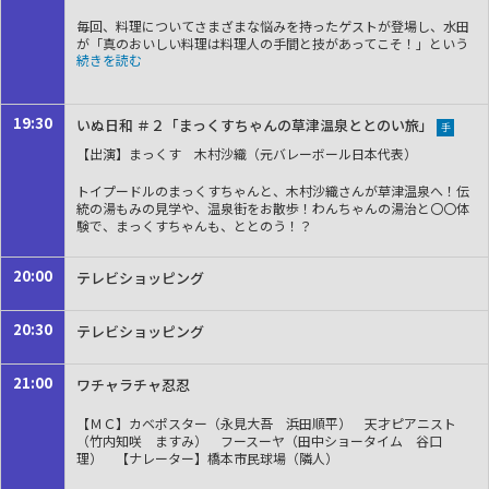
毎回、料理についてさまざまな悩みを持ったゲストが登場し、水田
が「真のおいしい料理は料理人の手間と技があってこそ！」という
思いのもと、ゲストの要望に応えたり応えなかったりしながら厳し
くも的確にゲストを指導!!見事ゲストの悩みを解決する料理を教えて
いきます。○本日のメニュー
カニクリームコロッケ
19:30
いぬ日和 ＃２「まっくすちゃんの草津温泉ととのい旅」
手
【出演】まっくす 木村沙織（元バレーボール日本代表）
トイプードルのまっくすちゃんと、木村沙織さんが草津温泉へ！伝
統の湯もみの見学や、温泉街をお散歩！わんちゃんの湯治と〇〇体
験で、まっくすちゃんも、ととのう！？
20:00
テレビショッピング
20:30
テレビショッピング
21:00
ワチャラチャ忍忍
【ＭＣ】カベポスター（永見大吾 浜田順平） 天才ピアニスト
（竹内知咲 ますみ） フースーヤ（田中ショータイム 谷口
理） 【ナレーター】橋本市民球場（隣人）