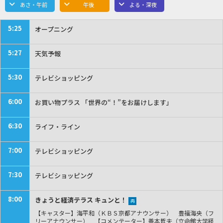
あさ・午前
午後
よる・深夜
5:25
オープニング
5:27
天気予報
5:30
テレビショッピング
6:00
お買い物プラス 「世界の“！”をお届けします」
6:30
ライフ・ライン
7:00
テレビショッピング
7:30
テレビショッピング
8:00
きょうと経済テラス キュンと！
再
【キャスター】海平和（ＫＢＳ京都アナウンサー） 豊福海央（フ
リーアナウンサー） 【コメンテーター】善本哲夫（立命館大学経