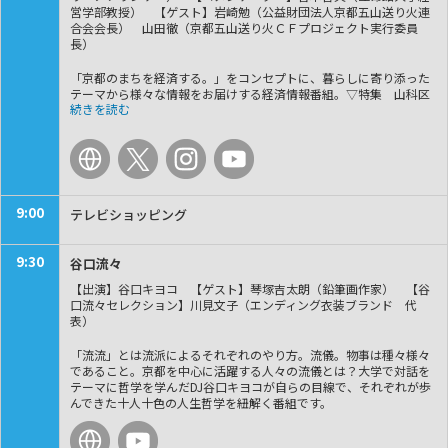
営学部教授） 【ゲスト】岩崎勉（公益財団法人京都五山送り火連
合会会長） 山田徹（京都五山送り火ＣＦプロジェクト実行委員
長）
「京都のまちを経済する。」をコンセプトに、暮らしに寄り添った
テーマから様々な情報をお届けする経済情報番組。▽特集 山科区
の超硬精密金型メーカー菅原精機がオープンファクトリーを開始
▽総務の〇〇さん 総務担当社員が自社の魅力を紹介。今回は日本
新薬へ。 ▽おでかけキュンと！ 朝８時からスパイスカレーとお
ばんざいが楽しめる新店 ▽京の風 「大切な人を想う、京の火を
未来へ」京都五山送り火クラウドファンディングプロジェクト
9:00
テレビショッピング
9:30
谷口流々
【出演】谷口キヨコ 【ゲスト】琴塚吉太朗（鉛筆画作家） 【谷
口流々セレクション】川見文子（エンディング衣装ブランド 代
表）
「流流」とは流派によるそれぞれのやり方。流儀。物事は種々様々
であること。京都を中心に活躍する人々の流儀とは？大学で対話を
テーマに哲学を学んだDJ谷口キヨコが自らの目線で、それぞれが歩
んできた十人十色の人生哲学を紐解く番組です。