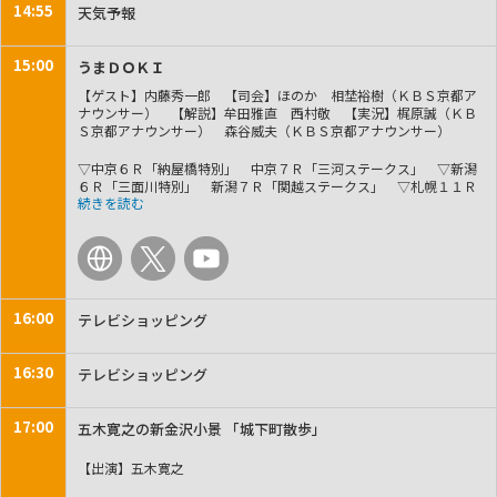
14:55
天気予報
15:00
うまＤＯＫＩ
【ゲスト】内藤秀一郎 【司会】ほのか 相埜裕樹（ＫＢＳ京都ア
ナウンサー） 【解説】牟田雅直 西村敬 【実況】梶原誠（ＫＢ
Ｓ京都アナウンサー） 森谷威夫（ＫＢＳ京都アナウンサー）
▽中京６Ｒ「納屋橋特別」 中京７Ｒ「三河ステークス」 ▽新潟
６Ｒ「三面川特別」 新潟７Ｒ「関越ステークス」 ▽札幌１１Ｒ
「エルムステークス（ＧⅢ）」 ▽レースはすべてＬＩＶＥでお届
けします！ ▽「競走時間帯の拡大」実施 ▽サマースプリントシ
リーズ第４戦「ＣＢＣ賞（ＧⅢ）」展望▽番組初出演！内藤秀一郎
さんが予想を披露！
16:00
テレビショッピング
16:30
テレビショッピング
17:00
五木寛之の新金沢小景 「城下町散歩」
【出演】五木寛之