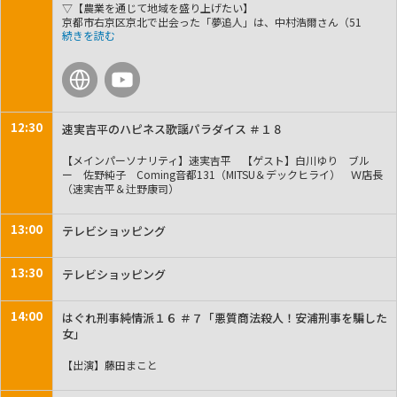
▽【農業を通じて地域を盛り上げたい】
京都市右京区京北で出会った「夢追人」は、中村浩爾さん（51
歳）。兵庫県の農業法人で経験を積んだ後、縁あって京北に移住
し、水稲農家として就農。さらに７年前から伏見甘長とうがらしの
栽培をスタートしました。現在は、JA京都京野菜部会京北支部・青
とう部会の部会長として、伏見甘長とうがらしの魅力を発信してい
ます。「さらにおいしい野菜を作り続け、農業を通じて地域を盛り
上げたい」と、情熱を持って農業に取り組んでおられます。
将来的には、農業に興味のある人が京北に集まれるような、農業体
12:30
速実吉平のハピネス歌謡パラダイス ＃１８
験や交流の場をつくっていきたいと新たな構想も立てているそうで
す。▽【上質の味を保ちながら手頃な価格で買い求めてもらえる牛
【メインパーソナリティ】速実吉平 【ゲスト】白川ゆり ブル
肉を】
ー 佐野純子 Coming音都131（MITSU＆デックヒライ） Ｗ店長
滋賀県近江八幡市で出会った「夢追人」は、茶野朋和さん（51
（速実吉平＆辻野康司）
歳）。システムエンジニアとして働いていましたが、30歳のとき、
実家の牧場を継ぐことを決意し就農しました。３年前に事業承継
し、現在は「交雑牛」を中心におよそ130頭を肥育する牧場を営ん
13:00
テレビショッピング
でいます。この地域では、茶野さんを含め７軒の牧場が「JAグリー
ン近江F1委員会」の会員として交雑牛を飼育しています。
茶野さんの飼育している牛は和牛とホルスタインを掛け合わせてお
13:30
テレビショッピング
り、赤身と脂のバランスが良く、和牛より手頃な価格で買い求めて
もらえるのが特徴だと言います。
地域とのつながりを大切にしながら、地域に必要とされる牧場を目
14:00
はぐれ刑事純情派１６ ＃７「悪質商法殺人！安浦刑事を騙した
指し、安全・安心でおいしい牛肉をこれからも届けたいと意気込ん
女」
でおられます。
【出演】藤田まこと