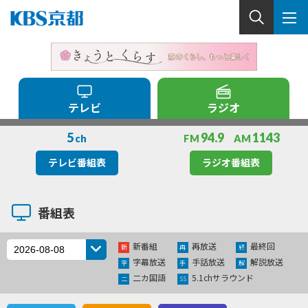
テレビ
ラジオ
5
94.9
1143
ch
FM
AM
テレビ番組表
ラジオ番組表
番組表
新番組
再放送
最終回
新
再
終
字幕放送
手話放送
解説放送
字
手
解
二カ国語
5.1chサラウンド
二
SS