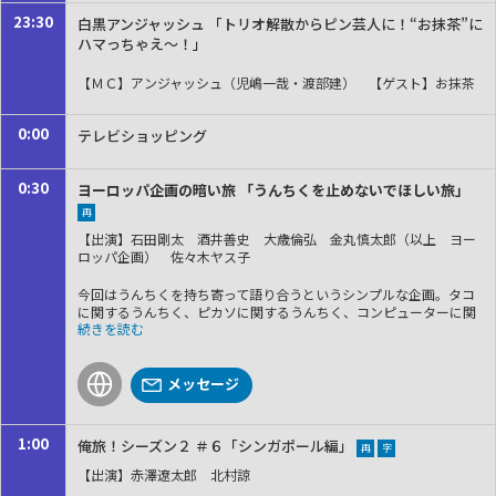
23:30
白黒アンジャッシュ 「トリオ解散からピン芸人に！“お抹茶”に
ハマっちゃえ～！」
【ＭＣ】アンジャッシュ（児嶋一哉・渡部建） 【ゲスト】お抹茶
0:00
テレビショッピング
0:30
ヨーロッパ企画の暗い旅 「うんちくを止めないでほしい旅」
再
【出演】石田剛太 酒井善史 大歳倫弘 金丸慎太郎（以上 ヨー
ロッパ企画） 佐々木ヤス子
今回はうんちくを持ち寄って語り合うというシンプルな企画。タコ
に関するうんちく、ピカソに関するうんちく、コンピューターに関
するうんちくなど様々なジャンルのうんちくが飛び出す。しかし、
人の話をすぐに止めてしまう男・金丸慎太郎をまたまたゲストに呼
んでしまっていた。「絶対に話を止めるな」と釘を刺してもやっぱ
メッセージ
り止めてしまう金丸。今回こそ最後まで聞ける話はあるのか。
1:00
俺旅！シーズン２ ＃６「シンガポール編」
再
字
【出演】赤澤遼太郎 北村諒