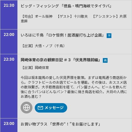
21:30
ビッグ・フィッシング 「徳島・鳴門海峡でタイラバ」
【司会】オール阪神 【ゲスト】十川敬夫 【アシスタント】片原
恵麻
22:00
いろはに千鳥 「ロケ恒例！居酒屋打ち上げ企画」
字
【出演】大悟・ノブ（千鳥）
22:30
岡崎体育の京の観察日記 ＃３「伏見界隈前編」
再
【出演】岡崎体育
今回は坂本龍馬の愛した伏見界隈を散策。まずは竜馬通り商店街か
ら。クラフトビールのお店でビールを堪能。その後は、おススメ店
の数珠繋ぎ。大手筋商店街を経て、パン屋さんへ。ビールを飲んだ
後に合うパンはどんなパン？最後に焼き鳥店を紹介。大将の人柄に
お酒も進む？
メッセージ
23:00
お買い物プラス 「世界の“！”をお届けします」