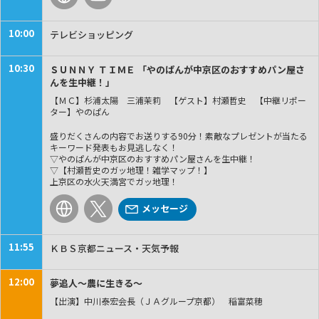
10:00
テレビショッピング
10:30
ＳＵＮＮＹ ＴＩＭＥ 「やのぱんが中京区のおすすめパン屋さ
んを生中継！」
【ＭＣ】杉浦太陽 三浦茉莉 【ゲスト】村瀬哲史 【中継リポー
ター】やのぱん
盛りだくさんの内容でお送りする90分！素敵なプレゼントが当たる
キーワード発表もお見逃しなく！
▽やのぱんが中京区のおすすめパン屋さんを生中継！
▽【村瀬哲史のガッ地理！雑学マップ！】
上京区の水火天満宮でガッ地理！
メッセージ
11:55
ＫＢＳ京都ニュース・天気予報
12:00
夢追人～農に生きる～
【出演】中川泰宏会長（ＪＡグループ京都） 稲富菜穂