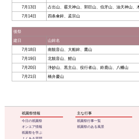
7月13日
占出山、霰天神山、郭巨山、伯牙山、油天神山、
7月14日
四条傘鉾、孟宗山
後祭
建日
山鉾名
7月18日
南観音山、大船鉾、鷹山
7月19日
北観音山、鯉山
7月20日
浄妙山、黒主山、役行者山、鈴鹿山、八幡山
7月21日
橋弁慶山
祇園祭情報
主な行事
今日の祇園祭
祇園祭行事一覧
オンエア情報
祇園祭のある風景
祇園祭を学ぶ
よくある質問