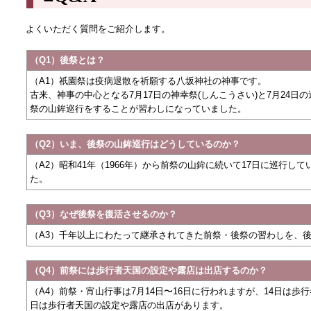
よくいただく質問をご紹介します。
（Q1）後祭とは？
（A1）祇園祭は疫病退散を祈願する八坂神社の神事です。
古来、神事の中心となる7月17日の神幸祭(しんこうさい)と7月24日
祭の山鉾巡行をすることが習わしになっていました。
（Q2）いま、後祭の山鉾巡行はどうしているのか？
（A2）昭和41年（1966年）から前祭の山鉾に続いて17日に巡行して
た。
（Q3）なぜ後祭を復活させるのか？
（A3）千年以上にわたって継承されてきた前祭・後祭の習わしを、
（Q4）前祭には歩行者天国の設定や露店は出店するのか？
（A4）前祭・宵山行事は7月14日〜16日に行われますが、14日は歩
日は歩行者天国の設定や露店の出店があります。