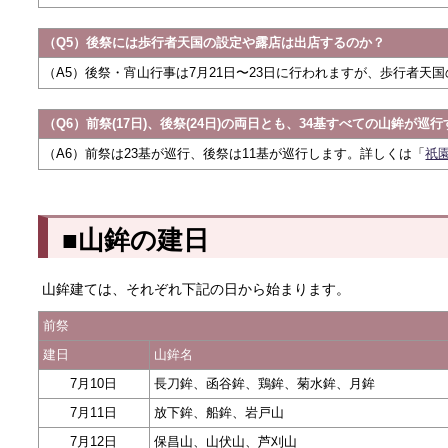
（Q5）後祭には歩行者天国の設定や露店は出店するのか？
（A5）後祭・宵山行事は7月21日〜23日に行われますが、歩行者
（Q6）前祭(17日)、後祭(24日)の両日とも、34基すべての山鉾が巡
（A6）前祭は23基が巡行、後祭は11基が巡行します。詳しくは「
祇
■山鉾の建日
山鉾建ては、それぞれ下記の日から始まります。
前祭
建日
山鉾名
7月10日
長刀鉾、函谷鉾、鶏鉾、菊水鉾、月鉾
7月11日
放下鉾、船鉾、岩戸山
7月12日
保昌山、山伏山、芦刈山