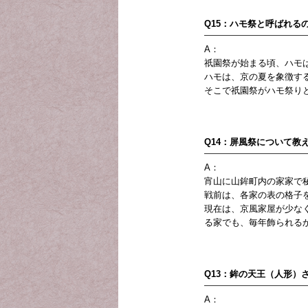
Q15：ハモ祭と呼ばれる
A：
祇園祭が始まる頃、ハモ
ハモは、京の夏を象徴す
そこで祇園祭がハモ祭り
Q14：屏風祭について教
A：
宵山に山鉾町内の家家で
戦前は、各家の表の格子
現在は、京風家屋が少な
る家でも、毎年飾られる
Q13：鉾の天王（人形）
A：