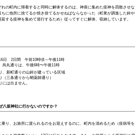
ぞれの町内に帰着すると同時に解体するのは、神座に集めた疫神を四散させな
直ちに他所に捨てるか焼き捨てるかせねばならなかった（町衆が調進した鉾や
蔓延する疫神を集めて巡行するため）従ってすぐに解体、収納しています。
16日 2日間 午前10時頃～午後11時
、烏丸通りは、午後6時〜午後11時
り、新町通りの山鉾が建っている区域
り（三条通りから蛸薬師通り）
りには出ません。
なぜ八坂神社に行かないのですか？
に乗り、お旅所に渡られるのをお迎えするのに、町内を清めるため（疫病等を