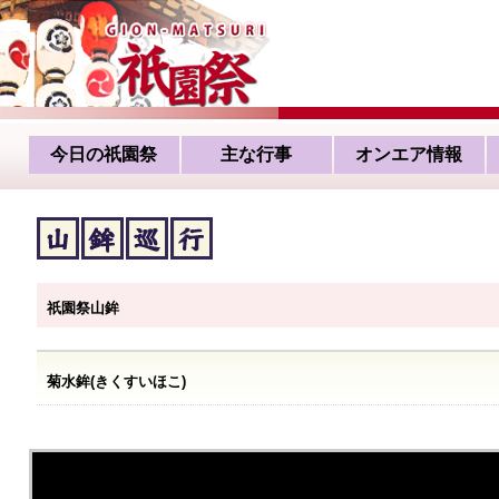
今日の祇園祭
主な行事
オンエア情報
祇園祭山鉾
菊水鉾(きくすいほこ)