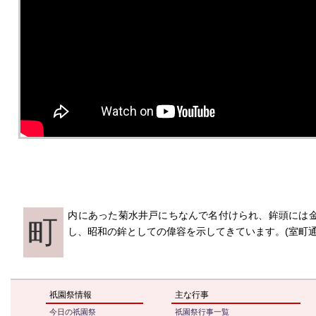
内にあった菊水井戸にちなんで名付けられ、鉾頭には
町
し、昭和の鉾としての偉容を示してきています。(室町通
祇園祭情報
主な行事
今日の祇園祭
祇園祭行事一覧