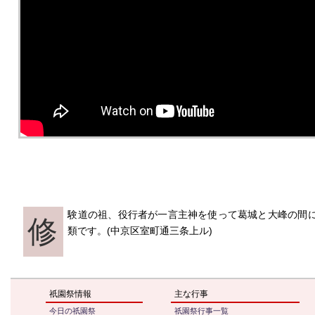
験道の祖、役行者が一言主神を使って葛城と大峰の間
修
類です。(中京区室町通三条上ル)
祇園祭情報
主な行事
今日の祇園祭
祇園祭行事一覧