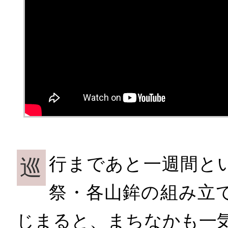
行まであと一週間と
巡
祭・各山鉾の組み立
じまると、まちなかも一