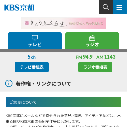
テレビ
ラジオ
5
94.9
1143
ch
FM
AM
テレビ番組表
ラジオ番組表
著作権・リンクについて
ご意見について
KBS京都にメールなどで寄せられた意見､情報、アイディアなどは、出
来る限りKBS京都の番組制作等に活かします。
この際、メールなどの発信者一人一人に許諾を求めたり、通知できな