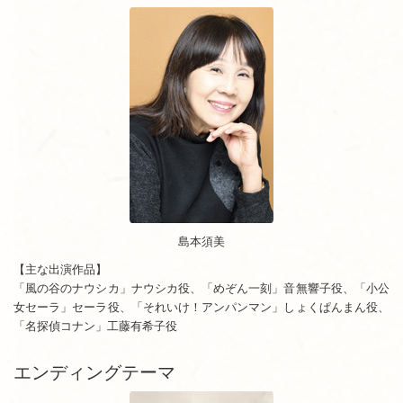
島本須美
【主な出演作品】
「風の谷のナウシカ」ナウシカ役、「めぞん一刻」音無響子役、「小公
女セーラ」セーラ役、「それいけ！アンパンマン」しょくぱんまん役、
「名探偵コナン」工藤有希子役
エンディングテーマ