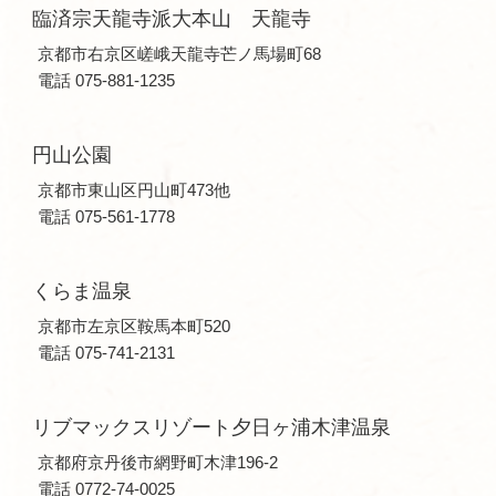
臨済宗天龍寺派大本山 天龍寺
京都市右京区嵯峨天龍寺芒ノ馬場町68
電話 075-881-1235
円山公園
京都市東山区円山町473他
電話 075-561-1778
くらま温泉
京都市左京区鞍馬本町520
電話 075-741-2131
リブマックスリゾート夕日ヶ浦木津温泉
京都府京丹後市網野町木津196-2
電話 0772-74-0025