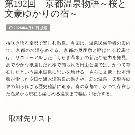
第192回 京都温泉物語～桜と
文豪ゆかりの宿～
2026年4月12日 放送
桜咲き誇る京都で楽しむ温泉。今回は、温泉民俗学者の案内
で、京都の名湯をめぐる。京都の奥座敷と呼ばれる鞍馬で
は、リニューアルした「くらま温泉」の新たな魅力を発見。
あでやかな祇園しだれ桜で知られる円山公園では、かつて存
在したという吉水鉱泉に思いを馳せる。さらに文豪・松本清
張が愛した夕日ケ浦木津温泉の魅力や、幻の温泉・天龍寺鉱
泉の知られざる歴史秘話に迫る。春の京都で、かつて存在し
た温泉から現在も楽しめる温泉まで幅広く紹介する。
取材先リスト