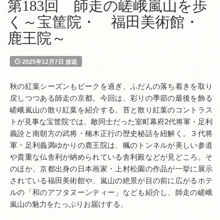
第183回 師走の嵯峨嵐山を歩
く～宝筐院・ 福田美術館・
鹿王院～
2025年12月7日 放送
秋の紅葉シーズンもピークを過ぎ、ふだんの落ち着きを取り
戻しつつある師走の京都。今回は、彩りの季節の最後を飾る
嵯峨嵐山の散り紅葉を紹介する。苔と散り紅葉のコントラス
トが見事な宝筐院では、敵同士だった室町幕府2代将軍・足利
義詮と南朝方の武将・楠木正行の歴史秘話を紐解く。３代将
軍・足利義満ゆかりの鹿王院は、楓のトンネルが美しい参道
や貴重な仏舎利が納められている舎利殿などが見どころ。そ
のほか、京都出身の日本画家・上村松園の作品が一挙に展示
されている福田美術館や、嵐山の絶景が目の前に広がるホテ
ルの「和のアフタヌーンティー」なども紹介し、師走の嵯峨
嵐山の魅力をたっぷりお届けする。