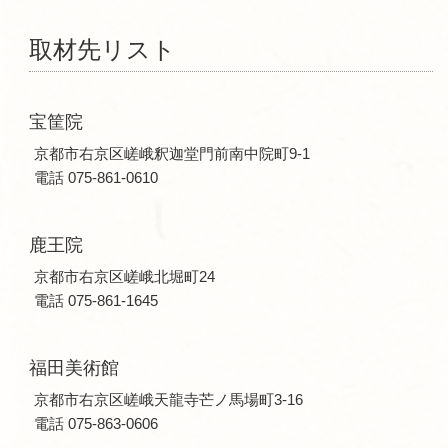
取材先リスト
宝筐院
京都市右京区嵯峨釈迦堂門前南中院町9-1
電話 075-861-0610
鹿王院
京都市右京区嵯峨北堀町24
電話 075-861-1645
福田美術館
京都市右京区嵯峨天龍寺芒ノ馬場町3-16
電話 075-863-0606