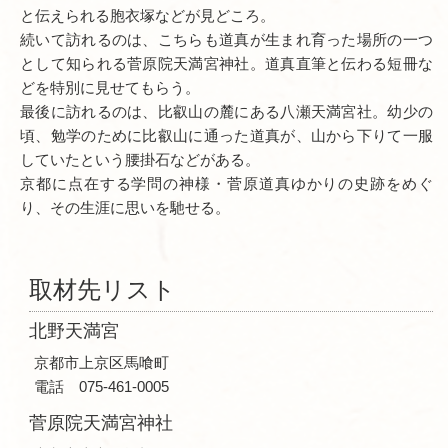
と伝えられる胞衣塚などが見どころ。
続いて訪れるのは、こちらも道真が生まれ育った場所の一つ
として知られる菅原院天満宮神社。道真直筆と伝わる短冊な
どを特別に見せてもらう。
最後に訪れるのは、比叡山の麓にある八瀬天満宮社。幼少の
頃、勉学のために比叡山に通った道真が、山から下りて一服
していたという腰掛石などがある。
京都に点在する学問の神様・菅原道真ゆかりの史跡をめぐ
り、その生涯に思いを馳せる。
取材先リスト
北野天満宮
京都市上京区馬喰町
電話 075-461-0005
菅原院天満宮神社