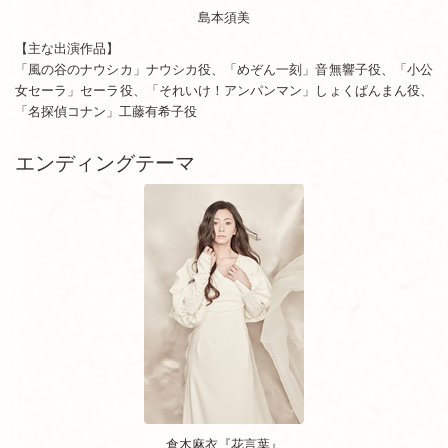
島本須美
【主な出演作品】
「風の谷のナウシカ」ナウシカ役、「めぞん一刻」音無響子役、「小公
女セーラ」セーラ役、「それいけ！アンパンマン」しょくぱんまん役、
「名探偵コナン」工藤有希子役
エンディングテーマ
倉木麻衣『花言葉』