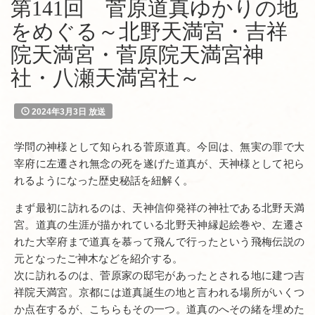
第141回 菅原道真ゆかりの地
をめぐる～北野天満宮・吉祥
院天満宮・菅原院天満宮神
社・八瀬天満宮社～
2024年3月3日 放送
学問の神様として知られる菅原道真。今回は、無実の罪で大
宰府に左遷され無念の死を遂げた道真が、天神様として祀ら
れるようになった歴史秘話を紐解く。
まず最初に訪れるのは、天神信仰発祥の神社である北野天満
宮。道真の生涯が描かれている北野天神縁起絵巻や、左遷さ
れた大宰府まで道真を慕って飛んで行ったという飛梅伝説の
元となったご神木などを紹介する。
次に訪れるのは、菅原家の邸宅があったとされる地に建つ吉
祥院天満宮。京都には道真誕生の地と言われる場所がいくつ
か点在するが、こちらもその一つ。道真のへその緒を埋めた