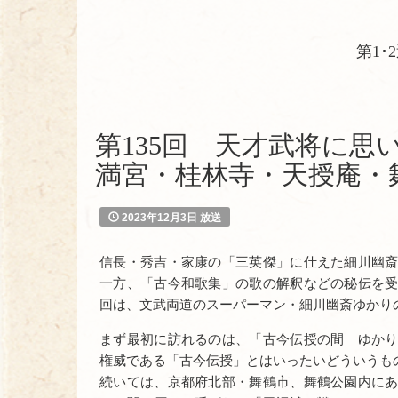
第1･2
第135回 天才武将に思
満宮・桂林寺・天授庵・
2023年12月3日 放送
信長・秀吉・家康の「三英傑」に仕えた細川幽
一方、「古今和歌集」の歌の解釈などの秘伝を
回は、文武両道のスーパーマン・細川幽斎ゆかり
まず最初に訪れるのは、「古今伝授の間 ゆか
権威である「古今伝授」とはいったいどういうも
続いては、京都府北部・舞鶴市、舞鶴公園内に