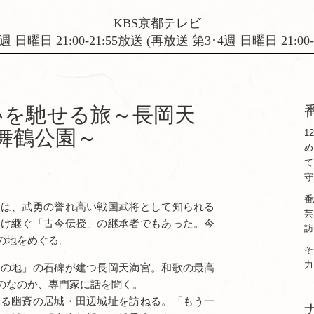
KBS京都テレビ
週 日曜日 21:00-21:55放送 (再放送 第3･4週 日曜日 21:00-2
いを馳せる旅～長岡天
舞鶴公園～
1
め
て
守
番
斎は、武勇の誉れ高い戦国武将として知られる
芸
受け継ぐ「古今伝授」の継承者でもあった。今
訪
の地をめぐる。
そ
力
りの地」の石碑が建つ長岡天満宮。和歌の最高
のなのか、専門家に話を聞く。
ある幽斎の居城・田辺城址を訪ねる。「もう一