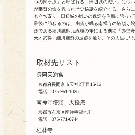
つの関ケ原」と呼ばれる「田辺城の戦い」につ
が幽斎の命を救った歴史秘話を紹介する。さら
も立ち寄り、田辺城の戦いの逸話を住職に語って
最後に訪ねるのは、幽斎が眠る南禅寺の塔頭寺
孫である細川護熙元総理の筆による襖絵「赤壁
天才武将・細川幽斎の足跡を辿り、その人生に思
取材先リスト
長岡天満宮
京都府長岡京市天神2丁目15-13
電話 075-951-1025
南禅寺塔頭 天授庵
京都市左京区南禅寺福地町
電話 075-771-0744
桂林寺