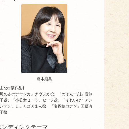
島本須美
主な出演作品】
風の谷のナウシカ」ナウシカ役、「めぞん一刻」音無
子役、「小公女セーラ」セーラ役、「それいけ！アン
ンマン」しょくぱんまん役、「名探偵コナン」工藤有
子役
エンディングテーマ