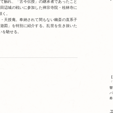
いて触れ、「古今伝授」の継承者であったこと
に田辺城の戦いに参加した禅宗寺院・桂林寺に
頂く。
院・天授庵。奉納されて間もない幽斎の直系子
舟遊図」を特別に紹介する。乱世を生き抜いた
いを馳せる。
【
「
響
パ
希