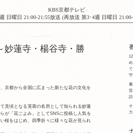
KBS京都テレビ
週 日曜日 21:00-21:55放送 (再放送 第3･4週 日曜日 21:00-2
み～妙蓮寺・楊谷寺・勝
1
め
て
守
番
に、京都から全国に広まった新たな花の文化を
芸
訪
けて見頃となる芙蓉の名所として知られる妙蓮
そ
力
らが「花ごよみ」としてSNSに投稿し人気を
しい桜をはじめ、四季折々に様々な花が見られ