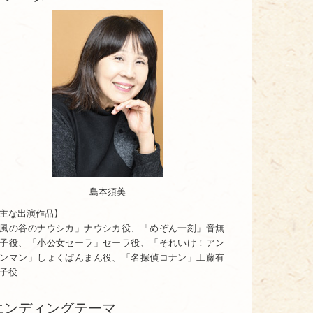
島本須美
主な出演作品】
風の谷のナウシカ」ナウシカ役、「めぞん一刻」音無
子役、「小公女セーラ」セーラ役、「それいけ！アン
ンマン」しょくぱんまん役、「名探偵コナン」工藤有
子役
エンディングテーマ