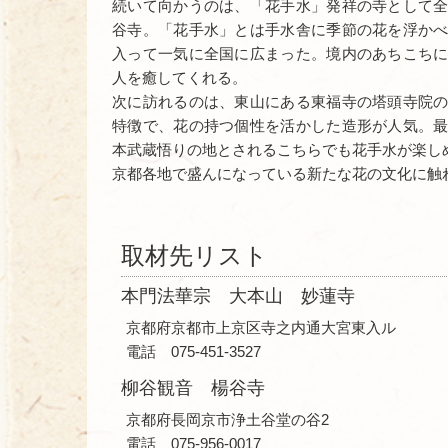
続いて向かうのは、「花手水」発祥の寺として
谷寺。「花手水」とは手水舎に季節の花を浮か
入って一気に全国に広まった。境内のあちこち
人を癒してくれる。
次に訪れるのは、東山にある東福寺の塔頭寺院
特徴で、花の持つ個性を活かした造形が人気。
本武蔵悟りの地とされるこちらでも花手水が楽し
京都各地で盛んになっている新たな花の文化に触
取材先リスト
本門法華宗 大本山 妙蓮寺
京都府京都市上京区寺之内通大宮東入ル
電話 075-451-3527
柳谷観音 楊谷寺
京都府長岡京市浄土谷堂の谷2
電話 075-956-0017