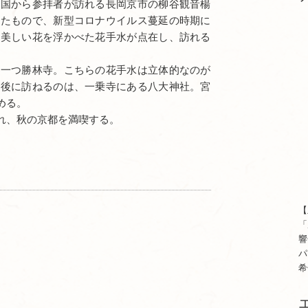
全国から参拝者が訪れる長岡京市の柳谷観音楊
べたもので、新型コロナウイルス蔓延の時期に
に美しい花を浮かべた花手水が点在し、訪れる
の一つ勝林寺。こちらの花手水は立体的なのが
最後に訪ねるのは、一乗寺にある八大神社。宮
める。
れ、秋の京都を満喫する。
【
「
響
パ
希