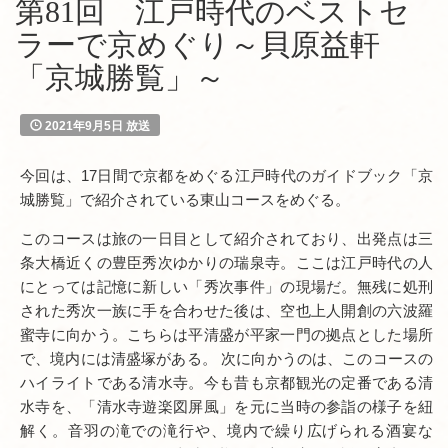
第81回 江戸時代のベストセ
ラーで京めぐり～貝原益軒
「京城勝覧」～
2021年9月5日 放送
今回は、17日間で京都をめぐる江戸時代のガイドブック「京
城勝覧」で紹介されている東山コースをめぐる。
このコースは旅の一日目として紹介されており、出発点は三
条大橋近くの豊臣秀次ゆかりの瑞泉寺。ここは江戸時代の人
にとっては記憶に新しい「秀次事件」の現場だ。無残に処刑
された秀次一族に手を合わせた後は、空也上人開創の六波羅
蜜寺に向かう。こちらは平清盛が平家一門の拠点とした場所
で、境内には清盛塚がある。 次に向かうのは、このコースの
ハイライトである清水寺。今も昔も京都観光の定番である清
水寺を、「清水寺遊楽図屏風」を元に当時の参詣の様子を紐
解く。音羽の滝での滝行や、境内で繰り広げられる酒宴な