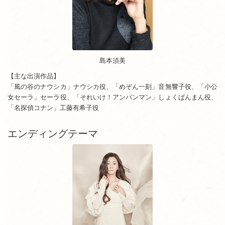
島本須美
【主な出演作品】
「風の谷のナウシカ」ナウシカ役、「めぞん一刻」音無響子役、「小公
女セーラ」セーラ役、「それいけ！アンパンマン」しょくぱんまん役、
「名探偵コナン」工藤有希子役
エンディングテーマ