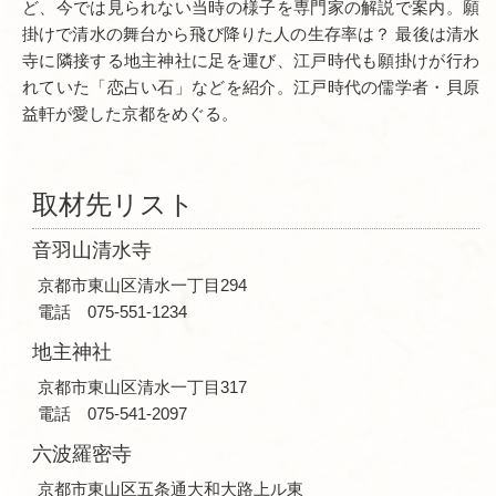
ど、今では見られない当時の様子を専門家の解説で案内。願
掛けで清水の舞台から飛び降りた人の生存率は？ 最後は清水
寺に隣接する地主神社に足を運び、江戸時代も願掛けが行わ
れていた「恋占い石」などを紹介。江戸時代の儒学者・貝原
益軒が愛した京都をめぐる。
取材先リスト
音羽山清水寺
京都市東山区清水一丁目294
電話 075-551-1234
地主神社
京都市東山区清水一丁目317
電話 075-541-2097
六波羅密寺
京都市東山区五条通大和大路上ル東