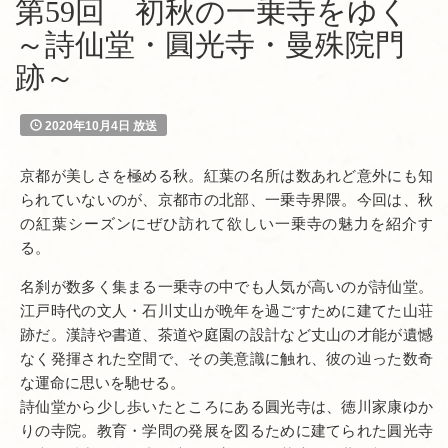
第59回 初秋の一乗寺をゆく
～詩仙堂・圓光寺・曼殊院門
跡～
2020年10月4日 放送
京都が美しさを極める秋。紅葉の名所は数あれど意外にも知
られていないのが、京都市の北部、一乗寺界隈。今回は、秋
の紅葉シーズンにぜひ訪れて欲しい一乗寺の魅力を紹介す
る。
名刹が数多く集まる一乗寺の中でも人気が高いのが詩仙堂。
江戸時代の文人・石川丈山が晩年を過ごすために建てた山荘
跡だ。漢詩や書道、茶道や庭園の設計など丈山の才能が遺憾
なく発揮された空間で、その美意識に触れ、彼の辿った数奇
な運命に思いを馳せる。
詩仙堂から少し歩いたところにある圓光寺は、徳川家康ゆか
りの寺院。教育・学問の発展を図るために建てられた圓光寺