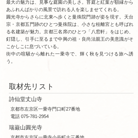
最大の魅力は、見事な庭園の美しさ。苔庭と紅葉が額縁から
あふれんばかりの風景で訪れる人を楽しませてくれる。
圓光寺からさらに北東へ歩くと曼殊院門跡が姿を現す。天台
宗・京都五門跡のひとつ曼殊院は、小さな桂離宮とも呼ばれ
る名建築が魅力。京都三名席のひとつ「八窓軒」をはじめ、
釘隠し、引手に至るまで中興の祖・良尚法親王の美意識がそ
こかしこに息づいている。
街中の喧騒から離れた一乗寺で、輝く秋を見つける旅へ誘
う。
取材先リスト
詩仙堂丈山寺
京都市左京区一乗寺門口町27番地
電話 075-781-2954
瑞巌山圓光寺
京都市左京区一乗寺小谷町十三番地