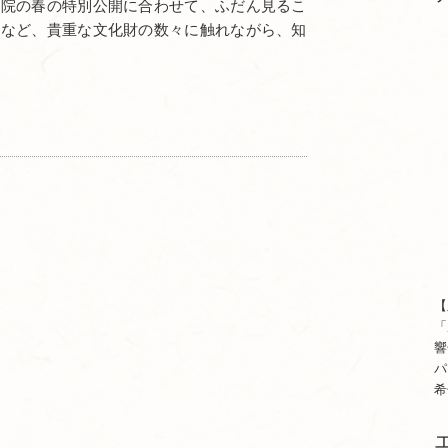
寺院の春の特別公開に合わせて、ふだん見るこ
産など、貴重な文化財の数々に触れながら、知
【
「
響
パ
希