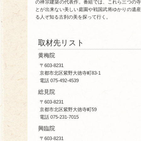
の禅宗建築の代表作。番組では、これら三つの
とが出来ない美しい庭園や戦国武将ゆかりの遺
る人ぞ知る古刹の美を探って行く。
取材先リスト
黄梅院
〒603-8231
京都市北区紫野大徳寺町83-1
電話 075-492-4539
総見院
〒603-8231
京都市北区紫野大徳寺町59
電話 075-231-7015
興臨院
〒603-8231