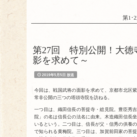
第1･2
第27回 特別公開！大
影を求めて～
2019年5月5日 放送
今回は、戦国武将の面影を求めて、京都市北区
常非公開の三つの塔頭寺院を訪ねる。
一つ目は、織田信長の菩提寺・総見院。豊臣秀
院」の名は信長公の法名に由来。木造織田信長
いるという。二つ目は、信長が父・信秀の供養
で知られる黄梅院。三つ目は、加賀前田家の菩