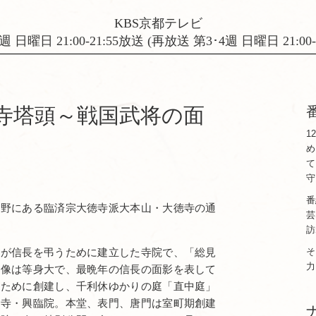
KBS京都テレビ
週 日曜日 21:00-21:55放送 (再放送 第3･4週 日曜日 21:00-2
徳寺塔頭～戦国武将の面
1
め
て
守
番
紫野にある臨済宗大徳寺派大本山・大徳寺の通
芸
訪
吉が信長を弔うために建立した寺院で、「総見
そ
力
坐像は等身大で、最晩年の信長の面影を表して
のために創建し、千利休ゆかりの庭「直中庭」
提寺・興臨院。本堂、表門、唐門は室町期創建