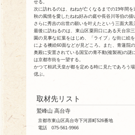
せる。
次に訪れるのは、ねねが亡くなるまでの19年間
秋の風情を愛したねね好みの庭や長谷川等伯の描
さらに秀吉の出世の願いを叶えたという三面大黒
最後に訪ねるのは、東山区粟田口にある天台宗
園の見事な紅葉をはじめ、「ライブ」な街に絵
による襖絵60面などが見どころ。また、青蓮院
奥殿に安置されている国宝の青不動(複製画)の謎
は京都市街を一望する。
かつて桓武天皇が都を定める時に見たであろう
偲ぶ。
取材先リスト
鷲峰山 高台寺
京都市東山区高台寺下河原町526番地
電話 075-561-9966