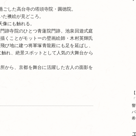
を過ごした高台寺の塔頭寺院・圓徳院。
いた襖絵が見どころ。
天像にも触れる。
三門跡寺院のひとつ青蓮院門跡。池泉回遊式庭
を描くことがモットーの壁画絵師・木村英輝氏
の飛び地に建つ将軍塚青龍殿にも足を延ばし、
に触れ、絶景スポットとして人気の大舞台から
場所から、京都を舞台に活躍した古人の面影を
【
「
響
パ
希