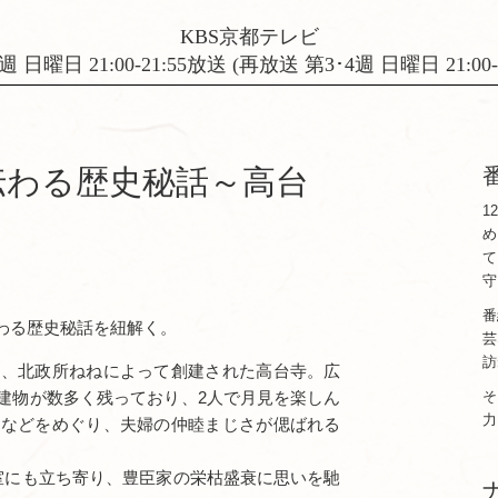
KBS京都テレビ
週 日曜日 21:00-21:55放送 (再放送 第3･4週 日曜日 21:00-2
伝わる歴史秘話～高台
1
め
て
守
番
わる歴史秘話を紐解く。
芸
訪
室、北政所ねねによって創建された高台寺。広
建物が数多く残っており、2人で月見を楽しん
そ
力
屋などをめぐり、夫婦の仲睦まじさが偲ばれる
室にも立ち寄り、豊臣家の栄枯盛衰に思いを馳