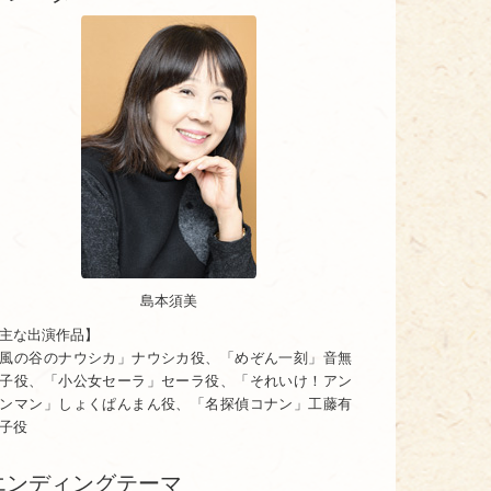
島本須美
主な出演作品】
風の谷のナウシカ」ナウシカ役、「めぞん一刻」音無
子役、「小公女セーラ」セーラ役、「それいけ！アン
ンマン」しょくぱんまん役、「名探偵コナン」工藤有
子役
エンディングテーマ