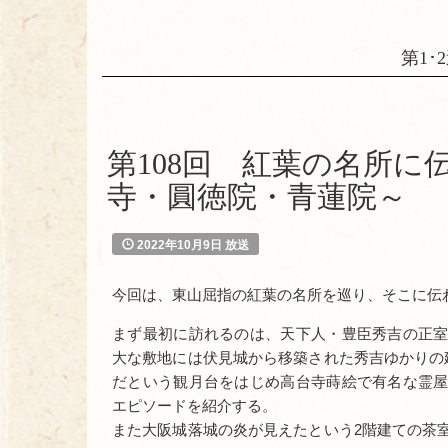
第1･2
第108回 紅葉の名所に
寺・圓徳院・青蓮院～
2022年10月9日 放送
今回は、東山屈指の紅葉の名所を巡り、そこに伝
まず最初に訪れるのは、天下人・豊臣秀吉の正
大な敷地には伏見城から移築された秀吉ゆかりの
だという観月台をはじめ高台寺蒔絵で有名な霊
エピソードを紹介する。
また大阪城落城の炎が見えたという2階建ての茶