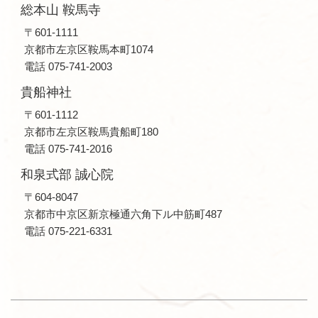
総本山 鞍馬寺
〒601-1111
京都市左京区鞍馬本町1074
電話 075-741-2003
貴船神社
〒601-1112
京都市左京区鞍馬貴船町180
電話 075-741-2016
和泉式部 誠心院
〒604-8047
京都市中京区新京極通六角下ル中筋町487
電話 075-221-6331