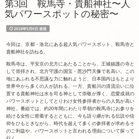
第3回 鞍馬寺・貴船神社〜人
気パワースポットの秘密〜
2018年5月6日 放送
今回は、京都・洛北にある超人気パワースポット、鞍馬寺と
貴船神社を訪ねる。
鞍馬寺は、平安京の北方にあたることから、王城鎮護の寺と
して崇拝され、北方守護の国宝・毘沙門天像で名高い。この
地にあふれる不思議な力に触れようと、日本国内はもとより
世界中から多くの人が訪れる。一方、貴船川の清流沿いに位
置する貴船神社は水を司る神として崇敬が厚く、恋愛成就の
パワースポットとしてとりわけ女性参拝者からの人気が高い
神社。番組では、約20年間にわたり早朝の鞍馬寺にお参りを
続ける女性に密着するとともに、今も語り継がれる伝説や信
仰をひもときながら、時代を超えて多くの参拝者が求めるそ
のご利益や、パワースポットと言われる理由について探って
行く。