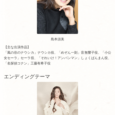
島本須美
【主な出演作品】
「風の谷のナウシカ」ナウシカ役、「めぞん一刻」音無響子役、「小公
女セーラ」セーラ役、「それいけ！アンパンマン」しょくぱんまん役、
「名探偵コナン」工藤有希子役
エンディングテーマ