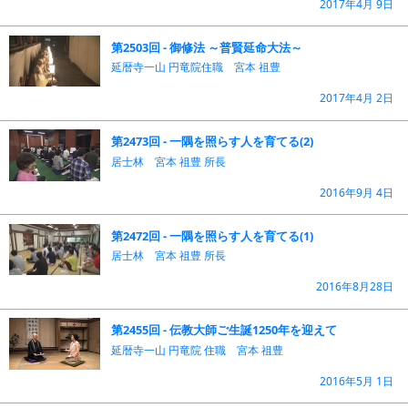
2017年4月 9日
第2503回 - 御修法 ～普賢延命大法～
延暦寺一山 円竜院住職 宮本 祖豊
2017年4月 2日
第2473回 - 一隅を照らす人を育てる(2)
居士林 宮本 祖豊 所長
2016年9月 4日
第2472回 - 一隅を照らす人を育てる(1)
居士林 宮本 祖豊 所長
2016年8月28日
第2455回 - 伝教大師ご生誕1250年を迎えて
延暦寺一山 円竜院 住職 宮本 祖豊
2016年5月 1日