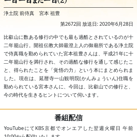
一日一日また一日(2)
浄土院 前侍真 宮本 祖豊
第2672回 放送日: 2020年6月28日
比叡山に数ある修行の中でも最も過酷とされているのが十
二年籠山行。開祖伝教大師最澄上人の御廟所である浄土院
で侍真職を勤められていた宮本祖豊さんは、平成21年に十
二年籠山行を満行され、その過酷な修行を通して感じたこ
と、得られたことを「覚悟の力」という本にまとめられま
した。現在は、延暦寺一山観明院(かんみょういん)住職を
勤められている宮本さんに、今回は、比叡山での修行と、
今の時代を生きるヒントについて伺います。
番組配信
YouTubeにてKBS京都でオンエアした翌週火曜日 午前
10:00から配信いたします。