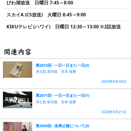
びわ湖放送 日曜日 7:45～8:00
スカイA (CS放送) 火曜日 8:45～9:00
KIKUテレビ (ハワイ) 日曜日 12:30～13:00
※2話放送
関連内容
第2672回 - 一日一日また一日(2)
浄土院 前侍真 宮本 祖豊
2020年6月28日
第2671回 - 一日一日また一日(1)
浄土院 前侍真 宮本 祖豊
2020年6月21日
第2593回 - 坐禅止観について(2)