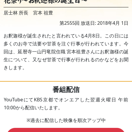
花祭り～お釈迦様の誕生日～
居士林 所長 宮本 祖豊
第2555回 放送日: 2018年4月 1日
お釈迦様が誕生されたと言われている4月8日。この日には
多くのお寺で法要や甘茶を注ぐ行事が行われています。今
回は、延暦寺一山円竜院住職 宮本祖豊さんにお釈迦様の誕
生について、又なぜ甘茶で行事が行われるのかなどをお聞
きします。
番組配信
YouTubeにてKBS京都でオンエアした翌週火曜日 午前
10:00から配信いたします。
※過去に配信した映像を順次アップ中