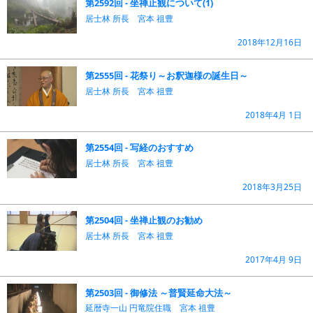
第2592回 - 坐禅止観について(1)
居士林 所長 宮本 祖豊
2018年12月16日
第2555回 - 花祭り～お釈迦様の誕生日～
居士林 所長 宮本 祖豊
2018年4月 1日
第2554回 - 写経のおすすめ
居士林 所長 宮本 祖豊
2018年3月25日
第2504回 - 坐禅止観のお勧め
居士林 所長 宮本 祖豊
2017年4月 9日
第2503回 - 御修法 ～普賢延命大法～
延暦寺一山 円竜院住職 宮本 祖豊