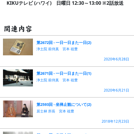
KIKUテレビ (ハワイ) 日曜日 12:30～13:00
※2話放送
関連内容
第2672回 - 一日一日また一日(2)
浄土院 前侍真 宮本 祖豊
2020年6月28日
第2671回 - 一日一日また一日(1)
浄土院 前侍真 宮本 祖豊
2020年6月21日
第2593回 - 坐禅止観について(2)
居士林 所長 宮本 祖豊
2018年12月23日