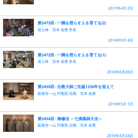
2017年4月 2日
第2473回 - 一隅を照らす人を育てる(2)
居士林 宮本 祖豊 所長
2016年9月 4日
第2472回 - 一隅を照らす人を育てる(1)
居士林 宮本 祖豊 所長
2016年8月28日
第2455回 - 伝教大師ご生誕1250年を迎えて
延暦寺一山 円竜院 住職 宮本 祖豊
2016年5月 1日
第2454回 - 御修法 ～七佛薬師大法～
延暦寺一山 円竜院 住職 宮本 祖豊
2016年4月24日