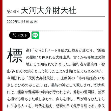
天河大弁財天社
第14回
2020年1月6日 放送
標
高1千から2千メートル級の山並みが連なり、"近畿
の屋根"と称される大峰山系。古くから修験道の聖
地として知られてきました。役行者が最高峰・弥
山(みせん)の鎮守として祀ったことが創始と伝えられるのが、
今回訪れる「天河大弁財天社」。主祭神の「市杵島姫命(いち
きしまひめのみこと)」は、芸能の神として親しまれ、例大祭
には、能楽や音楽等の奉納が行われます。修験の道同様、芸事
を極める道もまた厳しきもの。自らを律し、己が道をひたすら
に生きる人々を、時代を越え、慈愛の目で見守り続ける。奈良