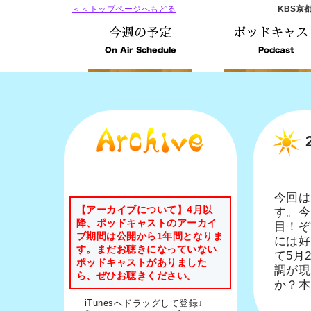
＜＜トップページへもどる
KBS京
今回は
【アーカイブについて】4月以
す。今
降、ポッドキャストのアーカイ
目！ぞ
ブ期間は公開から1年間となりま
には好
す。まだお聴きになっていない
て5月
ポッドキャストがありました
調が現
ら、ぜひお聴きください。
か？本
iTunesへドラッグして登録↓