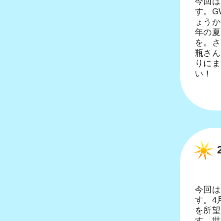
今回は
す。G
ょうか
年の夏
を。さ
瓶さん
りにま
い！
今回は
す。4
を所望
す。世