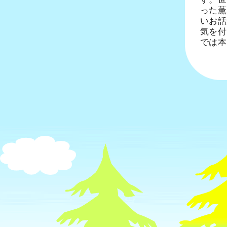
った薫
いお話
気を付
では本