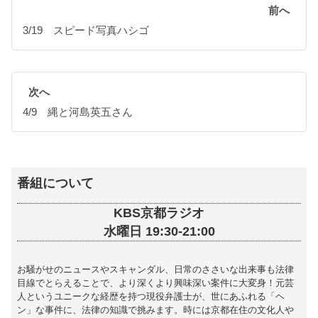
前へ
3/19 スピード写真ハシゴ
次へ
4/9 縄と河島英五さん
番組について
KBS京都ラジオ
水曜日 19:30-21:00
お騒がせのニュースやスキャンダル、日常のささいな出来事も法律
目線でとらえることで、より深くより興味深い案件に大変身！元芸
人というユニークな経歴を持つ現役弁護士が、世にあふれる「ヘ
ン」な事件に、法律の知識で挑みます。時には京都在住の文化人や