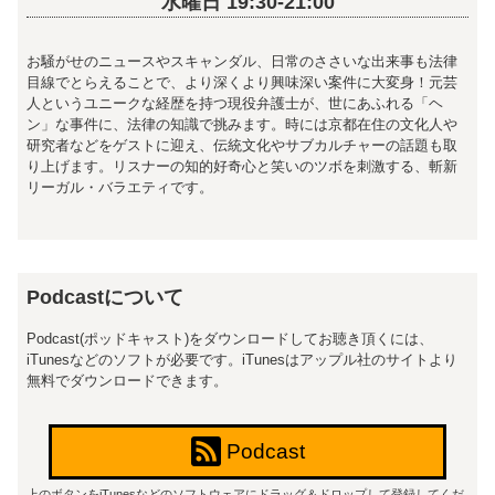
水曜日 19:30-21:00
お騒がせのニュースやスキャンダル、日常のささいな出来事も法律
目線でとらえることで、より深くより興味深い案件に大変身！元芸
人というユニークな経歴を持つ現役弁護士が、世にあふれる「ヘ
ン」な事件に、法律の知識で挑みます。時には京都在住の文化人や
研究者などをゲストに迎え、伝統文化やサブカルチャーの話題も取
り上げます。リスナーの知的好奇心と笑いのツボを刺激する、斬新
リーガル・バラエティです。
Podcastについて
Podcast(ポッドキャスト)をダウンロードしてお聴き頂くには、
iTunesなどのソフトが必要です。iTunesはアップル社のサイトより
無料でダウンロードできます。
Podcast
上のボタンをiTunesなどのソフトウェアにドラッグ＆ドロップして登録してくだ