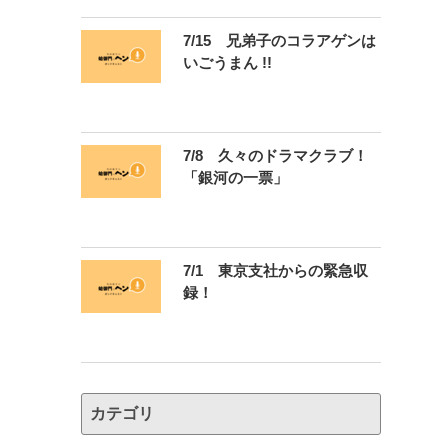
7/15 兄弟子のコラアゲンは
いごうまん !!
7/8 久々のドラマクラブ！
「銀河の一票」
7/1 東京支社からの緊急収
録！
カテゴリ