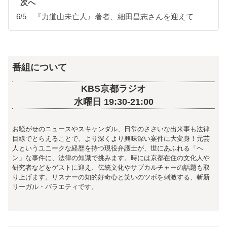
次へ
6/5 『力道山未亡人』著者、細田昌志さんを迎えて
番組について
KBS京都ラジオ
水曜日 19:30-21:00
お騒がせのニュースやスキャンダル、日常のささいな出来事も法律
目線でとらえることで、より深くより興味深い案件に大変身！元芸
人というユニークな経歴を持つ現役弁護士が、世にあふれる「ヘ
ン」な事件に、法律の知識で挑みます。時には京都在住の文化人や
研究者などをゲストに迎え、伝統文化やサブカルチャーの話題も取
り上げます。リスナーの知的好奇心と笑いのツボを刺激する、斬新
リーガル・バラエティです。