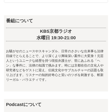
番組について
KBS京都ラジオ
水曜日 19:30-21:00
お騒がせのニュースやスキャンダル、日常のささいな出来事も法律
目線でとらえることで、より深くより興味深い案件に大変身！元芸
人というユニークな経歴を持つ現役弁護士が、世にあふれる「ヘ
ン」な事件に、法律の知識で挑みます。時には京都在住の文化人や
研究者などをゲストに迎え、伝統文化やサブカルチャーの話題も取
り上げます。リスナーの知的好奇心と笑いのツボを刺激する、斬新
リーガル・バラエティです。
Podcastについて