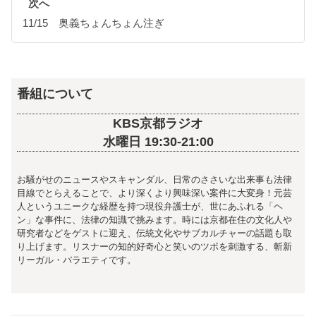
次へ
11/15 奥義ちょんちょん注ぎ
番組について
KBS京都ラジオ
水曜日 19:30-21:00
お騒がせのニュースやスキャンダル、日常のささいな出来事も法律
目線でとらえることで、より深くより興味深い案件に大変身！元芸
人というユニークな経歴を持つ現役弁護士が、世にあふれる「ヘ
ン」な事件に、法律の知識で挑みます。時には京都在住の文化人や
研究者などをゲストに迎え、伝統文化やサブカルチャーの話題も取
り上げます。リスナーの知的好奇心と笑いのツボを刺激する、斬新
リーガル・バラエティです。