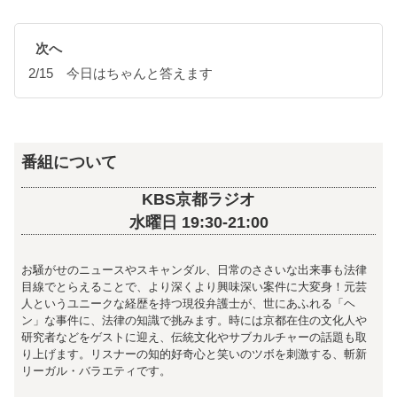
次へ
2/15 今日はちゃんと答えます
番組について
KBS京都ラジオ
水曜日 19:30-21:00
お騒がせのニュースやスキャンダル、日常のささいな出来事も法律
目線でとらえることで、より深くより興味深い案件に大変身！元芸
人というユニークな経歴を持つ現役弁護士が、世にあふれる「ヘ
ン」な事件に、法律の知識で挑みます。時には京都在住の文化人や
研究者などをゲストに迎え、伝統文化やサブカルチャーの話題も取
り上げます。リスナーの知的好奇心と笑いのツボを刺激する、斬新
リーガル・バラエティです。