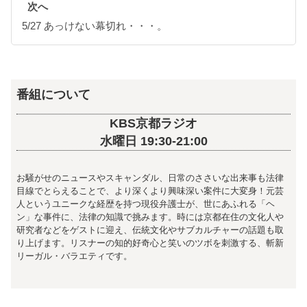
次へ
5/27 あっけない幕切れ・・・。
番組について
KBS京都ラジオ
水曜日 19:30-21:00
お騒がせのニュースやスキャンダル、日常のささいな出来事も法律
目線でとらえることで、より深くより興味深い案件に大変身！元芸
人というユニークな経歴を持つ現役弁護士が、世にあふれる「ヘ
ン」な事件に、法律の知識で挑みます。時には京都在住の文化人や
研究者などをゲストに迎え、伝統文化やサブカルチャーの話題も取
り上げます。リスナーの知的好奇心と笑いのツボを刺激する、斬新
リーガル・バラエティです。