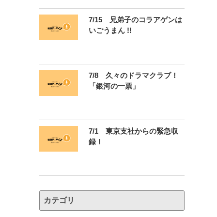
7/15 兄弟子のコラアゲンは
いごうまん !!
7/8 久々のドラマクラブ！
「銀河の一票」
7/1 東京支社からの緊急収
録！
カテゴリ