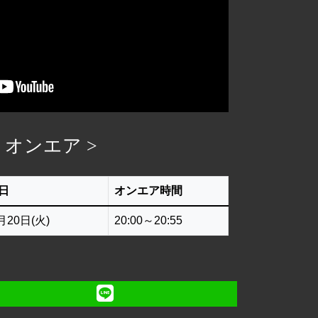
< オンエア >
日
オンエア時間
月20日(火)
20:00～20:55