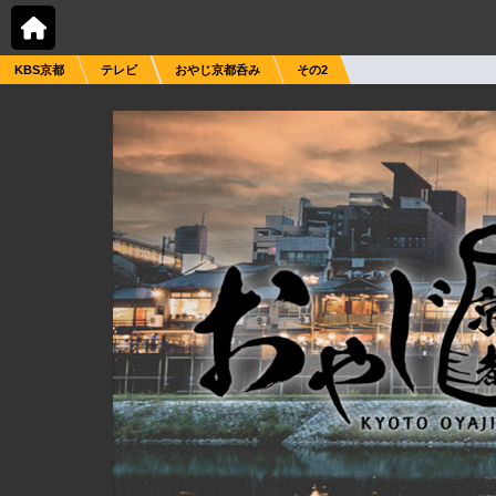
KBS京都
テレビ
おやじ京都呑み
その2