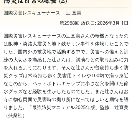
防災は日常の延長 (2)
国際災害レスキューナース 辻 直美
第2968回 放送日: 2026年3月 1日
国際災害レスキューナースの辻直美さんの転機となったの
は阪神・淡路大震災と地下鉄サリン事件を体験したことで
した。国内外の被災地で活動する中で、災害への備えと訓
練の大切さを痛感した辻さんは、講演などの取り組みに力
を入れるようになります。そんな辻さんが普段持ち歩く防
災グッズは常時持ち歩く災害用トイレや100均で揃う身近
なものから、ペットボトルキャップに小さな穴を開けた節
水グッズなど経験を生かしたものでした。また辻さんはお
寺に物心両面で災害時の拠り所になってほしいと期待を語
りました。「最強防災マニュアル2025年版」監修：辻直美
（扶桑社）