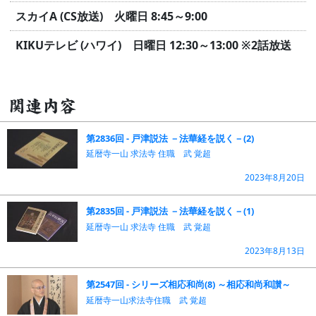
スカイA (CS放送) 火曜日 8:45～9:00
KIKUテレビ (ハワイ) 日曜日 12:30～13:00
※2話放送
関連内容
第2836回 - 戸津説法 －法華経を説く－(2)
延暦寺一山 求法寺 住職 武 覚超
2023年8月20日
第2835回 - 戸津説法 －法華経を説く－(1)
延暦寺一山 求法寺 住職 武 覚超
2023年8月13日
第2547回 - シリーズ相応和尚(8) ～相応和尚和讃～
延暦寺一山求法寺住職 武 覚超