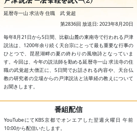
戸津説法 －法華経を説く－(2)
延暦寺一山 求法寺 住職 武 覚超
第2836回 放送日: 2023年8月20日
毎年8月21日から5日間、比叡山麓の東南寺で行われる戸津
説法は、1200年余り続く天台宗にとって最も重要な行事の
ひとつで、琵琶湖畔の夏の終わりの風物詩となっていま
す。今回は、今年の説法師を勤める延暦寺一山 求法寺の住
職の武覚超大僧正に、5日間でお話される内容や、天台仏
教の研究者の立場からの戸津説法と法華経の教えについて
お聞きします。
番組配信
YouTubeにてKBS京都でオンエアした翌週火曜日 午前
10:00から配信いたします。