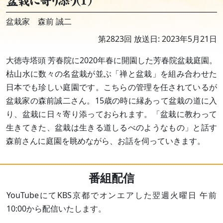
盆栽に寄り添う(1)
盆栽家 森前 誠二
第2823回 放送日: 2023年5月21日
大徳寺塔頭 芳春院に2020年春に開園した芳春院盆栽庭園。
枯山水に数々の名盆栽が並ぶ「禅と盆栽」を組み合わせた
日本でも珍しい庭園です。こちらの管理を任されているが
盆栽家の森前誠二さん。15歳の時に縁あって盆栽の道に入
り、盆栽に日々寄り添っておられます。「盆栽に教わって
生きてきた、盆栽は生きる道しるべのようなもの」と話す
森前さんに庭園を眺めながら、お話を伺っていきます。
番組配信
YouTubeにてKBS京都でオンエアした翌週火曜日 午前
10:00から配信いたします。