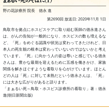
まぁるい死のそばに(1)
野の花診療所 院長 徳永 進
第2690回 放送日: 2020年11月 1日
鳥取市を拠点にホスピスケアに取り組む医師の徳永進さん
は、がんの告知が一般的になり、ホスピスの数も増えるな
ど、「死」をめぐる認識や状況は変わってきたけれど、日
本人の死生観の根本は変わっていないのではないかと考え
ています。「死」に向かう人の姿は尊いと感じている徳永
さんは、豊かな最期を迎えるために五感を働きかけ、家族
関係を解きほぐすような看取りを心がけています。ほとん
どの人は「死」に対して未熟だという徳永さんは、「死」
には大きな広がりがあると語ります。
「まぁるい死～鳥取・ホスピス診療所の看取り」著：徳永
進(朝日新聞出版)